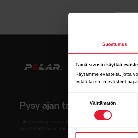
Suostumus
Tämä sivusto käyttää eväste
Käytämme evästeitä, jotta v
estää tai sallia evästeet nap
Suostumuksen
Välttämätön
valinta
Pysy ajan tasalla.
Tilaa uutiskirjeemme, niin saat
uusinta tietoa suoraan sähköpostiisi.