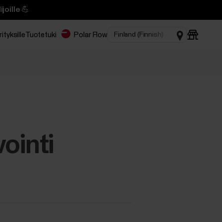
joille 💪
rityksille
Tuotetuki
Polar Flow
vointi