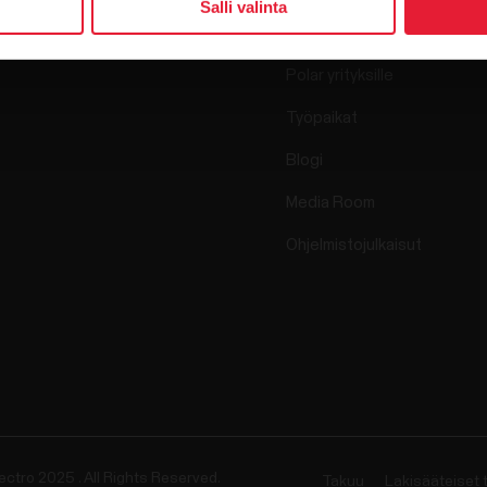
Salli valinta
Science
Lisävarusteet
Polar yrityksille
Työpaikat
Blogi
Media Room
Ohjelmistojulkaisut
ectro 2025 . All Rights Reserved.
Takuu
Lakisääteiset 