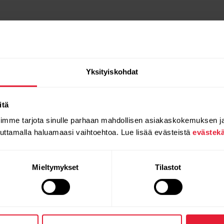
Yksityiskohdat
itä
oimme tarjota sinulle parhaan mahdollisen asiakaskokemuksen j
auttamalla haluamaasi vaihtoehtoa. Lue lisää evästeistä
evästek
Mieltymykset
Tilastot
Tuotteet
Tietoa
Polarista
Kellot
Keitä olemme
Sensorit