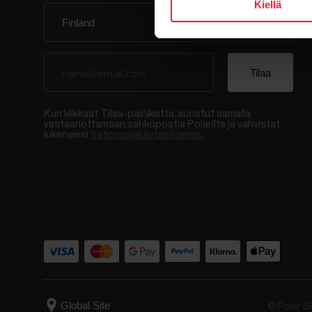
Kiellä
Kun klikkaat Tilaa-painiketta, suostut samalla
vastaanottamaan sähköpostia Polarilta ja vahvistat
lukeneesi
tietosuojakäytäntömme.
© Polar El