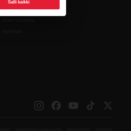
Salli kaikki
Yhteensopivat sovellukset
Smart Coaching
Kehittäjät
tiedot
Saavutettavuuslausunto
Käyttöehdot
Evästeet