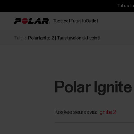
Tutustu 
Tuotteet
Tutustu
Outlet
Tuki
Polar Ignite 2 | Taustavalon aktivointi
Polar Ignite
Koskee seuraavia:
Ignite 2