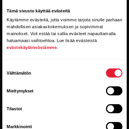
Tämä sivusto käyttää evästeitä
Käytämme evästeitä, jotta voimme tarjota sinulle parhaan
mahdollisen asiakaskokemuksen ja sopivimmat
mainokset. Voit estää tai sallia evästeet napauttamalla
haluamaasi vaihtoehtoa. Lue lisää evästeistä
evästekäytännöstämme
.
Kun klikkaat Tilaa-painiketta, suostut samalla
vastaanottamaan sähköpostia Polarilta ja vahvistat
lukeneesi
tietosuojakäytäntömme.
Suostumuksen
Välttämätön
valinta
Tuotteet
Tietoa Polarista
Mieltymykset
Kellot
Keitä olemme
Sensorit
Science
Tilastot
Lisävarusteet
Polar yrityksille
Markkinointi
Työpaikat