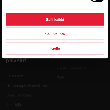
Blogi
Media Room
Salli kaikki
Ohjelmistojulkaisut
Salli valinta
Kiellä
Sovellukset ja
Verkkokauppa
palvelut
Palautuskäytäntö
Polar Flow
FAQ
Yhteensopivat sovellukset
Smart Coaching
Kehittäjät