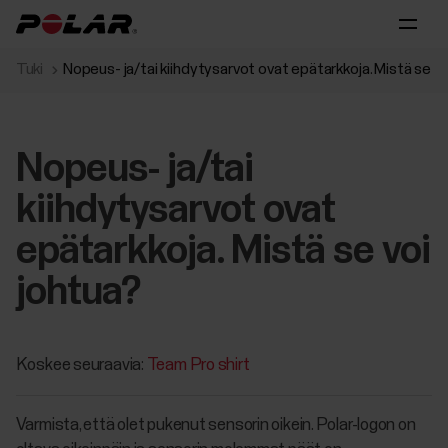
Tuki
Nopeus- ja/tai kiihdytysarvot ovat epätarkkoja. Mistä se vo
Nopeus- ja/tai
kiihdytysarvot ovat
epätarkkoja. Mistä se voi
johtua?
Koskee seuraavia:
Team Pro shirt
Varmista, että olet pukenut sensorin oikein. Polar-logon on