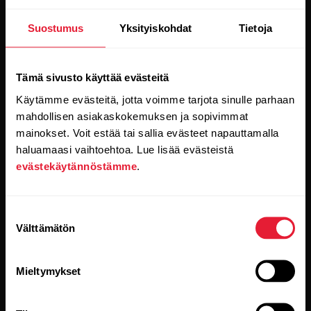
Pysy ajan tasalla.
Suostumus
Yksityiskohdat
Tietoja
Tilaa uutiskirjeemme, niin saat
Tämä sivusto käyttää evästeitä
uusinta tietoa suoraan sähköpostiisi.
Käytämme evästeitä, jotta voimme tarjota sinulle parhaan
mahdollisen asiakaskokemuksen ja sopivimmat
mainokset. Voit estää tai sallia evästeet napauttamalla
haluamaasi vaihtoehtoa. Lue lisää evästeistä
evästekäytännöstämme
.
Suostumuksen
Kun klikkaat Tilaa-painiketta, suostut samalla
Välttämätön
vastaanottamaan sähköpostia Polarilta ja vahvistat
valinta
lukeneesi
tietosuojakäytäntömme.
Mieltymykset
Tuotteet
Tietoa Polarista