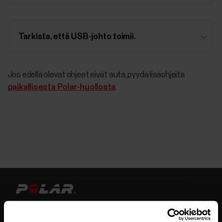
Tarkista, että USB-johto toimii.
Jos edellä olevat ohjeet eivät auta, pyydä lisäohjeita
paikallisesta Polar-huollosta
.