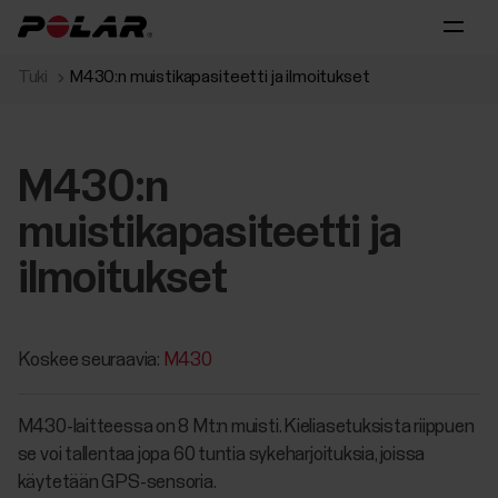
Tuki
M430:n muistikapasiteetti ja ilmoitukset
M430:n
muistikapasiteetti ja
ilmoitukset
Koskee seuraavia:
M430
M430-laitteessa on 8 Mt:n muisti. Kieliasetuksista riippuen
se voi tallentaa jopa 60 tuntia sykeharjoituksia, joissa
käytetään GPS-sensoria.