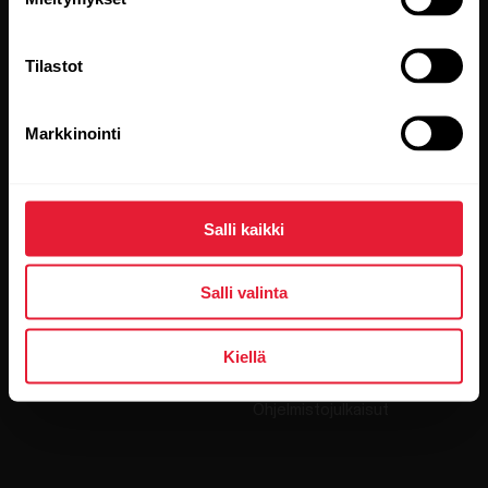
lukeneesi
tietosuojakäytäntömme.
Tilastot
Tuotteet
Tietoa Polarista
Markkinointi
Kellot
Keitä olemme
Sensorit
Science
Salli kaikki
Lisävarusteet
Polar yrityksille
Työpaikat
Salli valinta
Blogi
Kiellä
Media Room
Ohjelmistojulkaisut