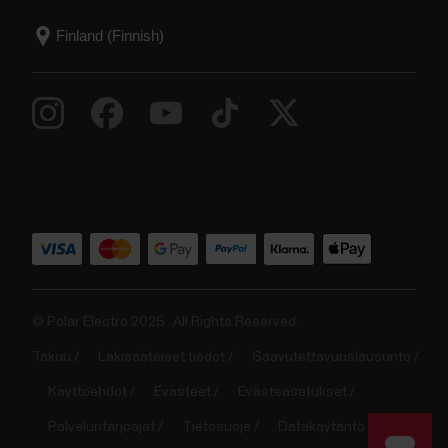
© Polar Electro 2025 . All Rights Reserved.
Takuu
Lakisääteiset tiedot
Saavutettavuuslausunto
Käyttöehdot
Evästeet
Evästeasetukset
Palveluntarjoajat
Tietosuoja
Datakäytäntö