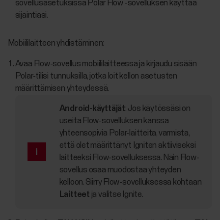
sovellusasetuksissa Polar Flow -sovelluksen käyttää
sijaintiasi.
Mobiililaitteen yhdistäminen:
Avaa Flow-sovellus mobiililaitteessa ja kirjaudu sisään
Polar-tilisi tunnuksilla, jotka loit kellon asetusten
määrittämisen yhteydessä.
Android-käyttäjät
: Jos käytössäsi on
useita Flow-sovelluksen kanssa
yhteensopivia Polar-laitteita, varmista,
että olet määrittänyt Igniten aktiiviseksi
laitteeksi Flow-sovelluksessa. Näin Flow-
sovellus osaa muodostaa yhteyden
kelloon. Siirry Flow-sovelluksessa kohtaan
Laitteet
ja valitse Ignite.