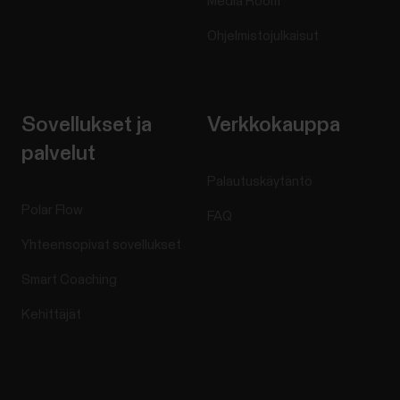
Media Room
Ohjelmistojulkaisut
Sovellukset ja
Verkkokauppa
palvelut
Palautuskäytäntö
Polar Flow
FAQ
Yhteensopivat sovellukset
Smart Coaching
Kehittäjät