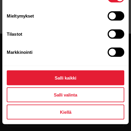
Mieltymykset
Tilastot
Markkinointi
Pysy ajan tasalla.
Salli kaikki
Tilaa uutiskirjeemme, niin saat
Salli valinta
uusinta tietoa suoraan sähköpostiisi.
Kiellä