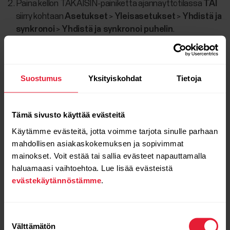
Paina kellon TAKAISIN-painiketta ajannäyttötilassa
TAI
siirry kohtaan
Asetukset
>
Yleisasetukset
>
Yhdistä ja
synkronoi
>
Yhdistä ja synkronoi puhelin
.
Avaa Flow-sovellus ja tuo kellosi lähelle puhelinta
tulee kellon näyttöön.
Suostumus
Yksityiskohdat
Tietoja
Kun
Bluetooth-yhdistämispyynnön
vahvistusviesti
tulee mobiililaitteen näyttöön, tarkista, että
mobiililaitteessa näkyy sama koodi kuin kellossa.
Tämä sivusto käyttää evästeitä
Käytämme evästeitä, jotta voimme tarjota sinulle parhaan
Hyväksy Bluetooth-yhdistämispyyntö mobiililaitteessasi.
mahdollisen asiakaskokemuksen ja sopivimmat
Vahvista PIN-koodi kellossa.
mainokset. Voit estää tai sallia evästeet napauttamalla
haluamaasi vaihtoehtoa. Lue lisää evästeistä
Yhdistäminen valmis
tulee näyttöön, kun yhdistäminen
evästekäytännöstämme
.
on suoritettu loppuun.
Suostumuksen
Välttämätön
valinta