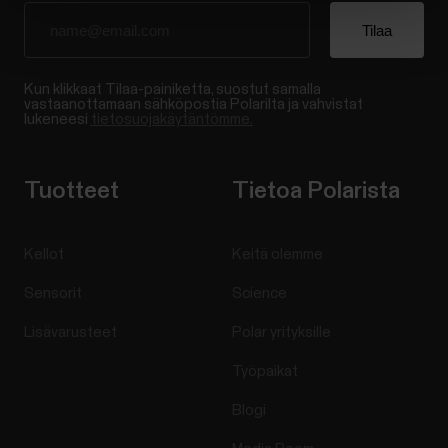
Kun klikkaat Tilaa-painiketta, suostut samalla
vastaanottamaan sähköpostia Polarilta ja vahvistat
lukeneesi
tietosuojakäytäntömme.
Tuotteet
Tietoa Polarista
Kellot
Keitä olemme
Sensorit
Science
Lisävarusteet
Polar yrityksille
Työpaikat
Blogi