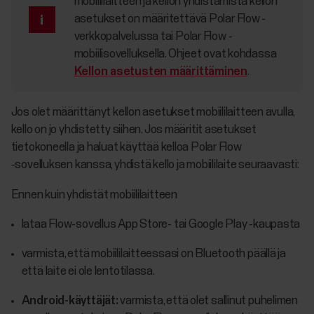
mobiililaitteen ja kellon yhdistämistä kellon
asetukset on määritettävä Polar Flow -
verkkopalvelussa tai Polar Flow -
mobiilisovelluksella. Ohjeet ovat kohdassa
Kellon asetusten määrittäminen
.
Jos olet määrittänyt kellon asetukset mobiililaitteen avulla,
kello on jo yhdistetty siihen. Jos määritit asetukset
tietokoneella ja haluat käyttää kelloa Polar Flow
‑sovelluksen kanssa, yhdistä kello ja mobiililaite seuraavasti:
Ennen kuin yhdistät mobiililaitteen
lataa Flow-sovellus App Store- tai Google Play ‑kaupasta
varmista, että mobiililaitteessasi on Bluetooth päällä ja
että laite ei ole lentotilassa.
Android-käyttäjät:
varmista, että olet sallinut puhelimen