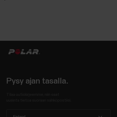
Pysy ajan tasalla.
Tilaa uutiskirjeemme, niin saat
uusinta tietoa suoraan sähköpostiisi.