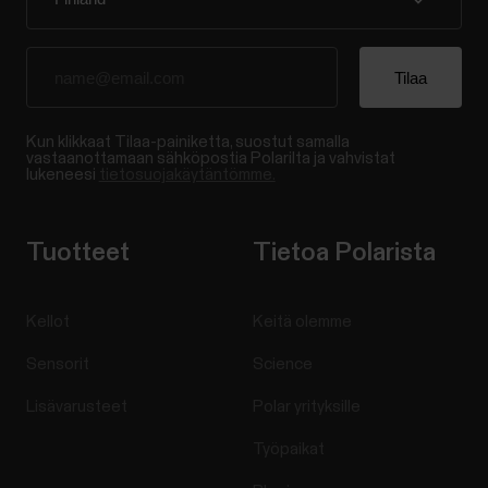
Kun klikkaat Tilaa-painiketta, suostut samalla
vastaanottamaan sähköpostia Polarilta ja vahvistat
lukeneesi
tietosuojakäytäntömme.
Tuotteet
Tietoa Polarista
Kellot
Keitä olemme
Sensorit
Science
Lisävarusteet
Polar yrityksille
Työpaikat