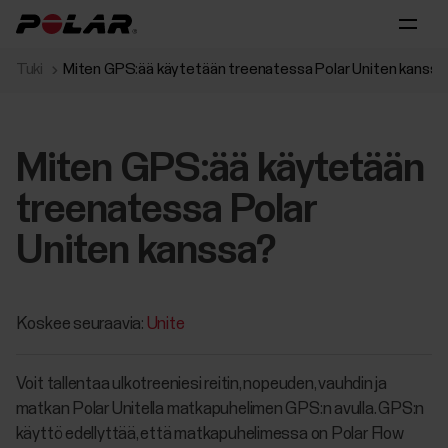
Tuki
Miten GPS:ää käytetään treenatessa Polar Uniten kanssa
Miten GPS:ää käytetään
treenatessa Polar
Uniten kanssa?
Koskee seuraavia:
Unite
Voit tallentaa ulkotreeniesi reitin, nopeuden, vauhdin ja
matkan Polar Unitella matkapuhelimen GPS:n avulla. GPS:n
käyttö edellyttää, että matkapuhelimessa on Polar Flow