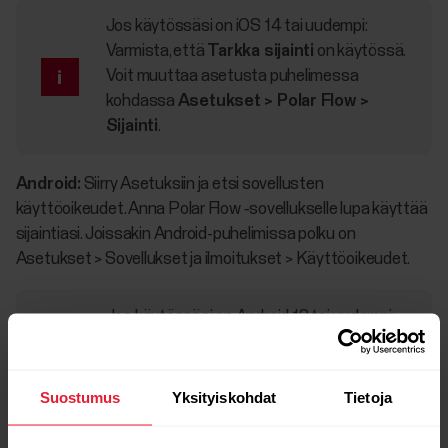
Jos käytössäsi on iOS 14 tai uudempi:
Varmista, että
Tarkka sijainti
on käytössä.
Voit muuttaa asetusta puhelimessa
kohdassa
Asetukset > Polar Flow >
Sijainti
.
Android:
Siirry Asetuksiin ja etsi sovellusten
käyttöoikeudet. Anna Polar Flow ‑sovellukselle lupa käyttää
sijaintiasi. Joissakin Android-puhelimissa polku on
Asetukset > Sovellukset ja ilmoitukset > Käyttöoikeudet.
Jos käytössäsi on Android 12 tai uudempi:
Salli Polar Flow -sovellukselle puhelimesi
Tarkka sijainti
. Voit muuttaa asetusta
puhelimessa kohdassa
Asetukset >
Suostumus
Yksityiskohdat
Tietoja
Sovellukset > Polar Flow > Käyttöluvat >
Sijainti
.