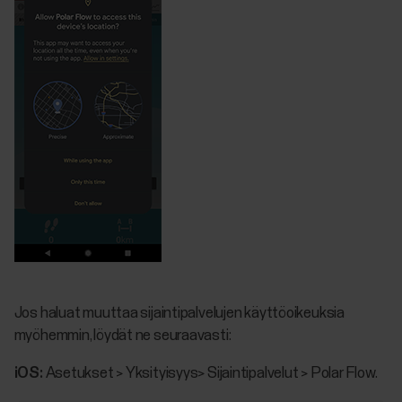
Jos haluat muuttaa sijaintipalvelujen käyttöoikeuksia
myöhemmin, löydät ne seuraavasti:
iOS:
Asetukset > Yksityisyys> Sijaintipalvelut > Polar Flow.