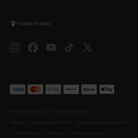
© Polar Electro 2025 . All Rights Reserved.
Takuu
Lakisääteiset tiedot
Saavutettavuuslausunto
Käyttöehdot
Evästeet
Evästeasetukset