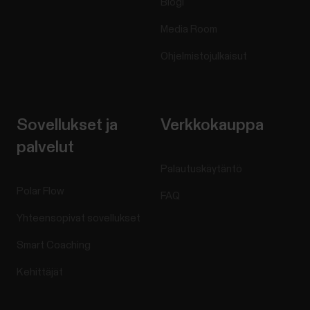
Blogi
Media Room
Ohjelmistojulkaisut
Sovellukset ja
Verkkokauppa
palvelut
Palautuskäytäntö
Polar Flow
FAQ
Yhteensopivat sovellukset
Smart Coaching
Kehittäjät