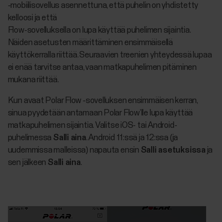
‑mobiilisovellus asennettuna, että puhelin on yhdistetty
kelloosi ja että
Flow-sovelluksella on lupa käyttää puhelimen sijaintia.
Näiden asetusten määrittäminen ensimmäisellä
käyttökerralla riittää. Seuraavien treenien yhteydessä lupaa
ei enää tarvitse antaa, vaan matkapuhelimen pitäminen
mukana riittää.
Kun avaat Polar Flow ‑sovelluksen ensimmäisen kerran,
sinua pyydetään antamaan Polar Flow’lle lupa käyttää
matkapuhelimen sijaintia. Valitse iOS- tai Android-
puhelimessa
Salli aina
. Android 11:ssä ja 12:ssa (ja
uudemmissa malleissa) napauta ensin
Salli asetuksissa
ja
sen jälkeen
Salli aina
.