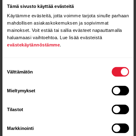
Tämä sivusto käyttää evästeitä
Käytämme evästeitä, jotta voimme tarjota sinulle parhaan
GPS:n käyttöönotto
mahdollisen asiakaskokemuksen ja sopivimmat
mainokset. Voit estää tai sallia evästeet napauttamalla
matkapuhelimella:
haluamaasi vaihtoehtoa. Lue lisää evästeistä
evästekäytännöstämme
.
Mene ulos matkapuhelimen ja kellon kanssa.
Avaa Flow-sovellus ja pidä matkapuhelin kellon vieressä.
Suostumuksen
Välttämätön
valinta
Avaa päävalikko painamalla TAKAISIN-painiketta,
napauta
Aloita treeni
ja valitse ulkolaji.
Mieltymykset
GPS-kuvakkeen ympärillä oleva ympyrä muuttuu vihreäksi
ja kello värisee, kun GPS on valmis.
Tilastot
Aloita treenin tallennus napauttamalla näyttöä.
Markkinointi