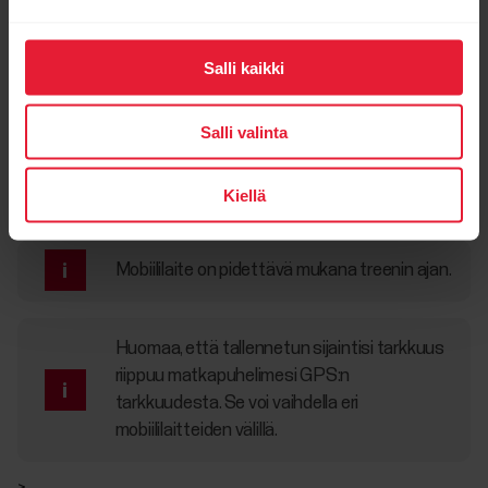
Salli kaikki
Salli valinta
Kiellä
Mobiililaite on pidettävä mukana treenin ajan.
Huomaa, että tallennetun sijaintisi tarkkuus
riippuu matkapuhelimesi GPS:n
tarkkuudesta. Se voi vaihdella eri
mobiililaitteiden välillä.
>