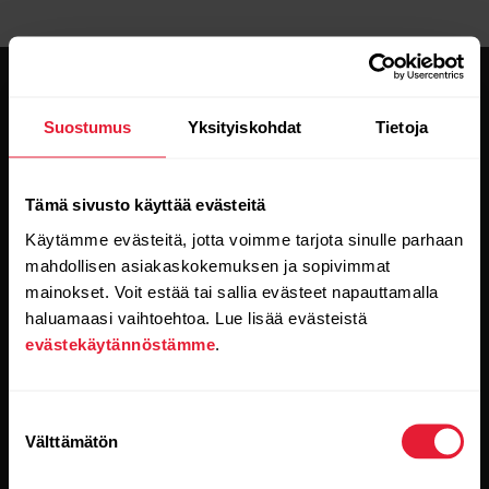
Suostumus
Yksityiskohdat
Tietoja
Tämä sivusto käyttää evästeitä
Pysy ajan tasalla.
Käytämme evästeitä, jotta voimme tarjota sinulle parhaan
mahdollisen asiakaskokemuksen ja sopivimmat
Tilaa uutiskirjeemme, niin saat
mainokset. Voit estää tai sallia evästeet napauttamalla
uusinta tietoa suoraan sähköpostiisi.
haluamaasi vaihtoehtoa. Lue lisää evästeistä
evästekäytännöstämme
.
Suostumuksen
Välttämätön
valinta