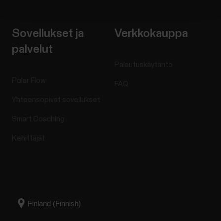
Sovellukset ja
Verkkokauppa
palvelut
Palautuskäytäntö
Polar Flow
FAQ
Yhteensopivat sovellukset
Smart Coaching
Kehittäjät