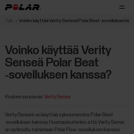
Tuki
Voinko käyttää Verity Senseä Polar Beat ‑sovelluksen kan
Voinko käyttää Verity
Senseä Polar Beat
‑sovelluksen kanssa?
Koskee seuraavia:
Verity Sense
Verity Senseä voi käyttää sykesensorina Polar Beat
‑sovelluksen kanssa. Huomaa kuitenkin, että Verity Sense
on optimoitu toimimaan Polar Flow ‑sovelluksen kanssa.