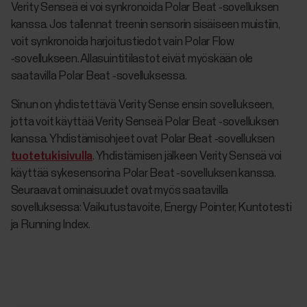
Verity Senseä ei voi synkronoida Polar Beat ‑sovelluksen
kanssa. Jos tallennat treenin sensorin sisäiseen muistiin,
voit synkronoida harjoitustiedot vain Polar Flow
‑sovellukseen. Allasuintitilastot eivät myöskään ole
saatavilla Polar Beat ‑sovelluksessa.
Sinun on yhdistettävä Verity Sense ensin sovellukseen,
jotta voit käyttää Verity Senseä Polar Beat ‑sovelluksen
kanssa. Yhdistämisohjeet ovat Polar Beat ‑sovelluksen
tuotetukisivulla
. Yhdistämisen jälkeen Verity Senseä voi
käyttää sykesensorina Polar Beat ‑sovelluksen kanssa.
Seuraavat ominaisuudet ovat myös saatavilla
sovelluksessa: Vaikutustavoite, Energy Pointer, Kuntotesti
ja Running Index.