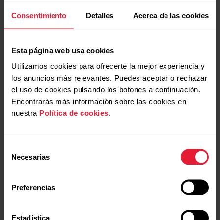
Consentimiento
Detalles
Acerca de las cookies
Esta página web usa cookies
Utilizamos cookies para ofrecerte la mejor experiencia y
los anuncios más relevantes. Puedes aceptar o rechazar
el uso de cookies pulsando los botones a continuación.
Puedes encontrar más información acerca de Strava
Encontrarás más información sobre las cookies en
Segments en
Strava Support
.
nuestra
Política de cookies
.
Strava Live Segments es una marca registrada de Strava,
Inc.
Selección
Necesarias
de
Los segmentos Strava peligrosos ya no se
consentimiento
transfieren a Polar Flow. Por motivos de
Preferencias
seguridad, los segmentos con un grado
medio inferior a -0,25% no se admiten en
Strava. Los segmentos descendentes de
Estadística