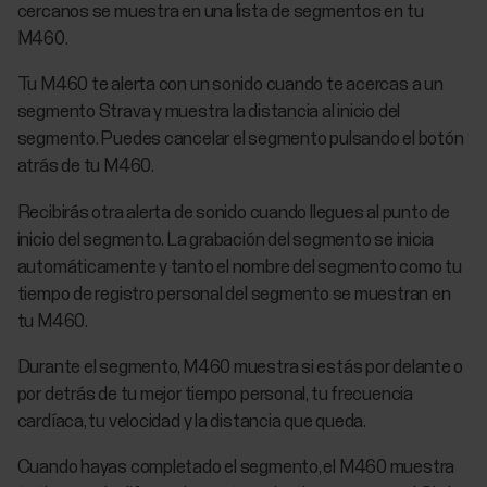
cercanos se muestra en una lista de segmentos en tu
M460.
Tu M460 te alerta con un sonido cuando te acercas a un
segmento Strava y muestra la distancia al inicio del
segmento. Puedes cancelar el segmento pulsando el botón
atrás de tu M460.
Recibirás otra alerta de sonido cuando llegues al punto de
inicio del segmento. La grabación del segmento se inicia
automáticamente y tanto el nombre del segmento como tu
tiempo de registro personal del segmento se muestran en
tu M460.
Durante el segmento, M460 muestra si estás por delante o
por detrás de tu mejor tiempo personal, tu frecuencia
cardíaca, tu velocidad y la distancia que queda.
Cuando hayas completado el segmento, el M460 muestra