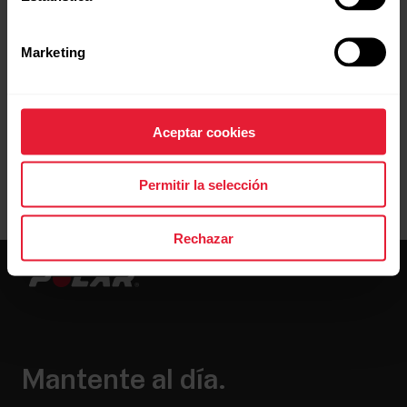
pendiente similar no se sincronizarán.
Lamentablemente no podemos controlar
Marketing
qué segmentos se determinan como
peligrosos.
Aceptar cookies
Permitir la selección
Rechazar
Mantente al día.