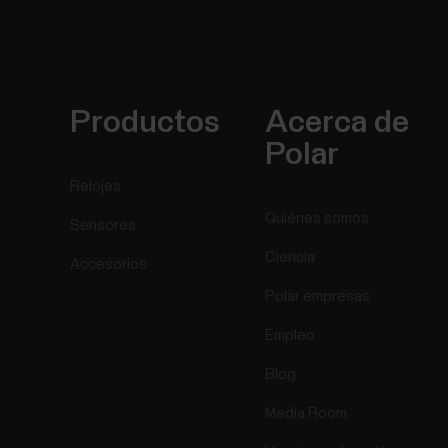
Productos
Acerca de
Polar
Relojes
Quiénes somos
Sensores
Ciencia
Accesorios
Polar empresas
Empleo
Blog
Media Room