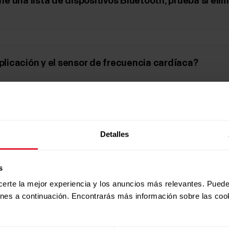
ne una lista de dispositivos Bluetooth, prueba si elim
aplicación y el sensor de frecuencia cardíaca?
ivo receptor para ver si eso ayuda
Detalles
ositivo a los ajustes de fábrica soluciona el problem
s
certe la mejor experiencia y los anuncios más relevantes. Puede
ones a continuación. Encontrarás más información sobre las coo
ia cardíaca la última versión de firmware?