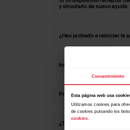
Si tu dispositivo receptor tie
y vincularlo de nuevo ayuda
¿Has probado a reiniciar la 
Intenta reiniciar el disposit
Consentimiento
Prueba si restablecer el disp
Esta página web usa cookie
Utilizamos cookies para ofre
de cookies pulsando los bot
cookies
.
¿Tiene el sensor de frecuenc