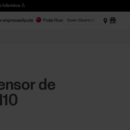
 híbridos 💪
ar empresas
Ayuda
Polar Flow
ensor de
H10