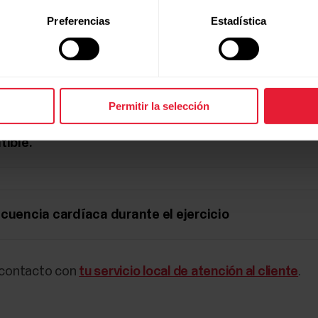
Preferencias
Estadística
ando la pila del sensor de frecuencia cardíaca?
Permitir la selección
sensor de frecuencia cardíaca funciona con alguna ot
tible.
cuencia cardíaca durante el ejercicio
n contacto con
tu servicio local de atención al cliente
.