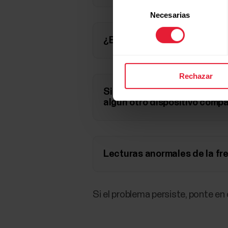
Selección
Necesarias
de
consentimiento
¿Es posible que se esté agot
Rechazar
Si es posible, prueba si el 
algún otro dispositivo compa
Lecturas anormales de la fre
Si el problema persiste, ponte e