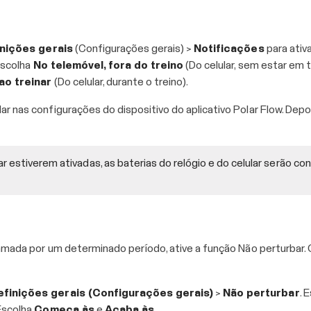
nições gerais
(Configurações gerais) >
Notificações
para ativa
escolha
No telemóvel, fora do treino
(Do celular, sem estar em t
ao treinar
(Do celular, durante o treino).
 nas configurações do dispositivo do aplicativo Polar Flow. Depois
r estiverem ativadas, as baterias do relógio e do celular serão c
hamada por um determinado período, ative a função Não perturbar
efinições gerais (Configurações gerais)
>
Não perturbar
. 
 Escolha
Começa às
e
Acaba às
.