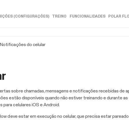
Ir para conteúdo principal
NIÇÕES (CONFIGURAÇÕES)
TREINO
FUNCIONALIDADES
POLAR FL
»
»
»
>
Notificações do celular
ar
alertas sobre chamadas, mensagens e notificações recebidas de ap
icações estão disponíveis quando não estiver treinando e durante 
s para celulares iOS e Android.
ar Flow deve estar em execução no celular, que precisa estar paread