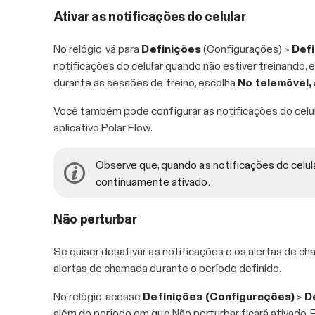
Ativar as notificações do celular
No relógio, vá para
Definições
(Configurações) >
Defi
notificações do celular quando não estiver treinando, 
durante as sessões de treino, escolha
No telemóvel, 
Você também pode configurar as notificações do celular
aplicativo Polar Flow.
Observe que, quando as notificações do celula
continuamente ativado.
Não perturbar
Se quiser desativar as notificações e os alertas de c
alertas de chamada durante o período definido.
No relógio, acesse
Definições (Configurações)
>
D
além do período em que Não perturbar ficará ativado.