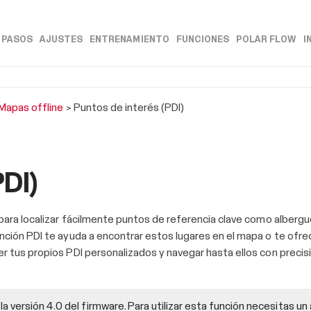
Saltar a contenido principal
 PASOS
AJUSTES
ENTRENAMIENTO
FUNCIONES
POLAR FLOW
I
»
»
»
»
»
Mapas offline
>
Puntos de interés (PDI)
PDI)
 para localizar fácilmente puntos de referencia clave como alber
ción PDI te ayuda a encontrar estos lugares en el mapa o te ofrece
 tus propios PDI personalizados y navegar hasta ellos con precisi
 la versión 4.0 del firmware. Para utilizar esta función necesitas u