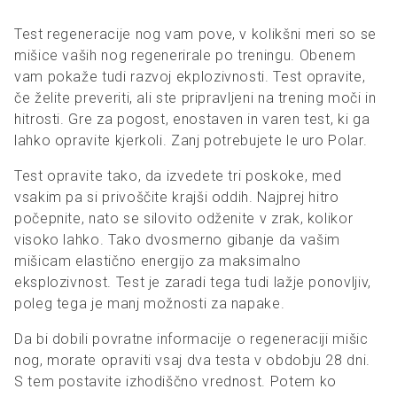
Test regeneracije nog vam pove, v kolikšni meri so se
mišice vaših nog regenerirale po treningu. Obenem
vam pokaže tudi razvoj ekplozivnosti. Test opravite,
če želite preveriti, ali ste pripravljeni na trening moči in
hitrosti. Gre za pogost, enostaven in varen test, ki ga
lahko opravite kjerkoli. Zanj potrebujete le uro Polar.
Test opravite tako, da izvedete tri poskoke, med
vsakim pa si privoščite krajši oddih. Najprej hitro
počepnite, nato se silovito odženite v zrak, kolikor
visoko lahko. Tako dvosmerno gibanje da vašim
mišicam elastično energijo za maksimalno
eksplozivnost. Test je zaradi tega tudi lažje ponovljiv,
poleg tega je manj možnosti za napake.
Da bi dobili povratne informacije o regeneraciji mišic
nog, morate opraviti vsaj dva testa v obdobju 28 dni.
S tem postavite izhodiščno vrednost. Potem ko