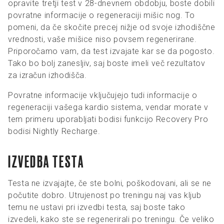
opravite tretji test v 28-dnevnem obdobju, boste dobili
povratne informacije o regeneraciji mišic nog. To
pomeni, da če skočite precej nižje od svoje izhodiščne
vrednosti, vaše mišice niso povsem regenerirane.
Priporočamo vam, da test izvajate kar se da pogosto.
Tako bo bolj zanesljiv, saj boste imeli več rezultatov
za izračun izhodišča.
Povratne informacije vključujejo tudi informacije o
regeneraciji vašega kardio sistema, vendar morate v
tem primeru uporabljati bodisi funkcijo Recovery Pro
bodisi Nightly Recharge.
IZVEDBA TESTA
Testa ne izvajajte, če ste bolni, poškodovani, ali se ne
počutite dobro. Utrujenost po treningu naj vas kljub
temu ne ustavi pri izvedbi testa, saj boste tako
izvedeli, kako ste se regenerirali po treningu. Če veliko