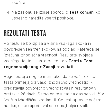
skočite.
Na zaslonu se izpiše sporočilo
Test končan
, ko
uspešno naredite vse tri poskoke.
REZULTATI TESTA
Po testu se bo izpisala višina vsakega skoka in
povprečje vseh treh skokov, na podlagi katerega se
izračuna izhodiščna vrednost. Rezultate svojega
zadnjega testa si lahko ogledate v
Testi > Test
regeneracije nog > Zadnji rezultati
.
Regeneracija nog se meri tako, da se vaši rezultati
testa primerjajo z vašo izhodiščno vrednostjo, ki
predstavlja povprečno vrednost vaših rezultatov v
preteklih 28 dneh. Samo en rezultat na dan se vključi v
izračun izhodiščne vrednosti. Če test opravite večkrat
na dan, se bo upošteval samo najboljši rezultat.