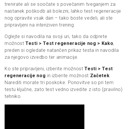
trenirate ali se soočate s povečanim tveganjem za
nastanek poškodb ali bolezni, lahko test regeneracije
nog opravite vsak dan – tako boste vedeli, ali ste
pripravljeni na intenziven trening.
Oglejte si navodila na svoji uri, tako da odprete
možnost
Testi > Test regeneracije nog > Kako
,
preden si ogledate natančen prikaz testa in navodila
za njegovo izvedbo ter animacije.
Ko ste pripravljeni, izberite možnost
Testi > Test
regeneracije nog
in izberite možnost
Začetek
.
Narediti morate tri poskoke. Ponovitve so pri tem
testu ključne, zato test vedno izvedite z isto (pravilno)
tehniko.