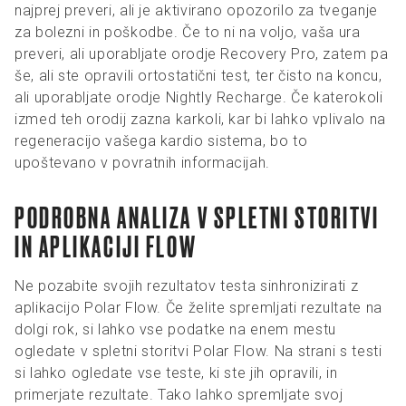
najprej preveri, ali je aktivirano opozorilo za tveganje
za bolezni in poškodbe. Če to ni na voljo, vaša ura
preveri, ali uporabljate orodje Recovery Pro, zatem pa
še, ali ste opravili ortostatični test, ter čisto na koncu,
ali uporabljate orodje Nightly Recharge. Če katerokoli
izmed teh orodij zazna karkoli, kar bi lahko vplivalo na
regeneracijo vašega kardio sistema, bo to
upoštevano v povratnih informacijah.
PODROBNA ANALIZA V SPLETNI STORITVI
IN APLIKACIJI FLOW
Ne pozabite svojih rezultatov testa sinhronizirati z
aplikacijo Polar Flow. Če želite spremljati rezultate na
dolgi rok, si lahko vse podatke na enem mestu
ogledate v spletni storitvi Polar Flow. Na strani s testi
si lahko ogledate vse teste, ki ste jih opravili, in
primerjate rezultate. Tako lahko spremljate svoj