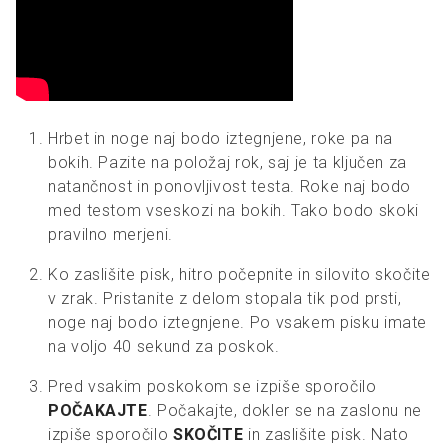
Hrbet in noge naj bodo iztegnjene, roke pa na
bokih. Pazite na položaj rok, saj je ta ključen za
natančnost in ponovljivost testa. Roke naj bodo
med testom vseskozi na bokih. Tako bodo skoki
pravilno merjeni.
Ko zaslišite pisk, hitro počepnite in silovito skočite
v zrak. Pristanite z delom stopala tik pod prsti,
noge naj bodo iztegnjene. Po vsakem pisku imate
na voljo 40 sekund za poskok.
Pred vsakim poskokom se izpiše sporočilo
POČAKAJTE
. Počakajte, dokler se na zaslonu ne
izpiše sporočilo
SKOČITE
in zaslišite pisk. Nato