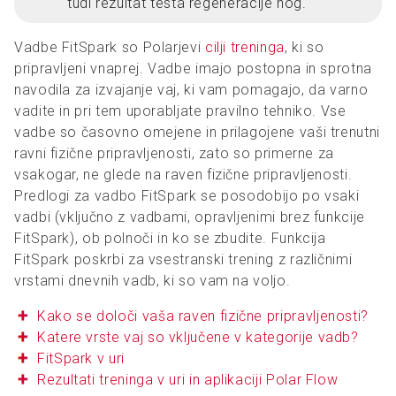
tudi rezultat testa regeneracije nog.
Vadbe FitSpark so Polarjevi
cilji treninga
, ki so
pripravljeni vnaprej. Vadbe imajo postopna in sprotna
navodila za izvajanje vaj, ki vam pomagajo, da varno
vadite in pri tem uporabljate pravilno tehniko. Vse
vadbe so časovno omejene in prilagojene vaši trenutni
ravni fizične pripravljenosti, zato so primerne za
vsakogar, ne glede na raven fizične pripravljenosti.
Predlogi za vadbo FitSpark se posodobijo po vsaki
vadbi (vključno z vadbami, opravljenimi brez funkcije
FitSpark), ob polnoči in ko se zbudite. Funkcija
FitSpark poskrbi za vsestranski trening z različnimi
vrstami dnevnih vadb, ki so vam na voljo.
Kako se določi vaša raven fizične pripravljenosti?
Katere vrste vaj so vključene v kategorije vadb?
FitSpark v uri
Rezultati treninga v uri in aplikaciji Polar Flow