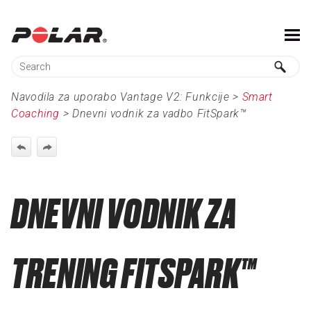
Skip To Main Content
Navodila za uporabo Vantage V2:
Funkcije
>
Smart
Coaching
>
Dnevni vodnik za vadbo FitSpark™
DNEVNI VODNIK ZA
TRENING FITSPARK™