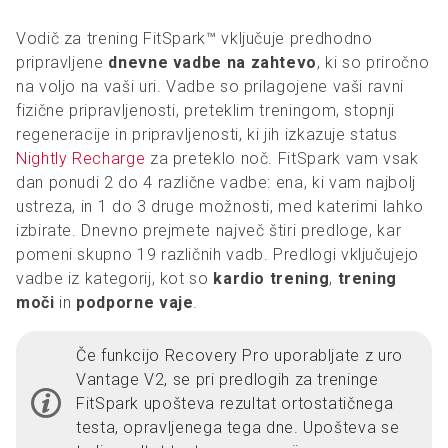
Vodič za trening FitSpark™ vključuje predhodno
pripravljene
dnevne vadbe na zahtevo
, ki so priročno
na voljo na vaši uri. Vadbe so prilagojene vaši ravni
fizične pripravljenosti, preteklim treningom, stopnji
regeneracije in pripravljenosti, ki jih izkazuje status
Nightly Recharge
za preteklo noč. FitSpark vam vsak
dan ponudi 2 do 4 različne vadbe: ena, ki vam najbolj
ustreza, in 1 do 3 druge možnosti, med katerimi lahko
izbirate. Dnevno prejmete največ štiri predloge, kar
pomeni skupno 19 različnih vadb. Predlogi vključujejo
vadbe iz kategorij, kot so
kardio trening
,
trening
moči
in
podporne vaje
.
Če funkcijo Recovery Pro uporabljate z uro
Vantage V2, se pri predlogih za treninge
FitSpark upošteva rezultat ortostatičnega
testa, opravljenega tega dne. Upošteva se