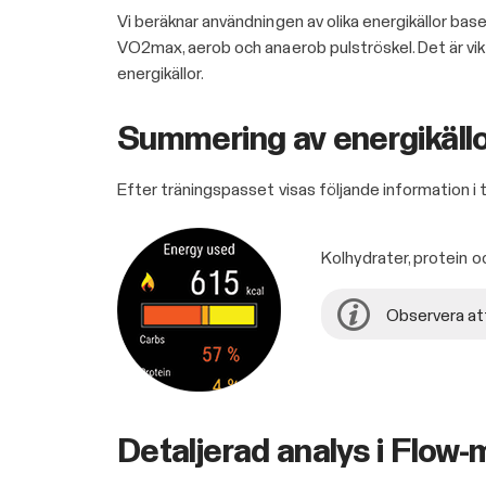
Vi beräknar användningen av olika energikällor baserat
VO2max, aerob och anaerob pulströskel. Det är vik
energikällor.
Summering av energikäll
Efter träningspasset visas följande information 
Kolhydrater, protein o
Observera att
Detaljerad analys i Flow-