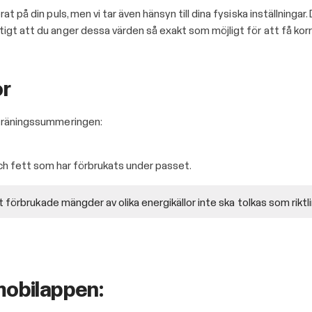
 på din puls, men vi tar även hänsyn till dina fysiska inställningar. Dä
tigt att du anger dessa värden så exakt som möjligt för att få kor
or
i träningssummeringen:
ch fett som har förbrukats under passet.
 förbrukade mängder av olika energikällor inte ska tolkas som riktl
mobilappen: