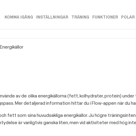
Hoppa över till huvudinnehåll
KOMMA IGÅNG
INSTÄLLNINGAR
TRÄNING
FUNKTIONER
POLAR
»
»
»
»
Energikällor
vände av de olika energikällorna (fett, kolhydrater, protein) under
pass. Mer detaljerad information hittar du i Flow-appen när du har
och fett som sina huvudsakliga energikällor. Ju högre träningsinten
betydelse är vanligtvis ganska liten, men vid aktiviteter med hög int