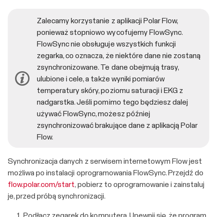
Zalecamy korzystanie z aplikacji Polar Flow,
ponieważ stopniowo wycofujemy FlowSync.
FlowSync nie obsługuje wszystkich funkcji
zegarka, co oznacza, że niektóre dane nie zostaną
zsynchronizowane. Te dane obejmują trasy,
ulubione i cele, a także wyniki pomiarów
temperatury skóry, poziomu saturacji i EKG z
nadgarstka. Jeśli pomimo tego będziesz dalej
używać FlowSync, możesz później
zsynchronizować brakujące dane z aplikacją Polar
Flow.
Synchronizacja danych z serwisem internetowym Flow jest
możliwa po instalacji oprogramowania FlowSync. Przejdź do
flow.polar.com/start
, pobierz to oprogramowanie i zainstaluj
je, przed próbą synchronizacji.
Podłącz zegarek do komputera. Upewnij się, że program