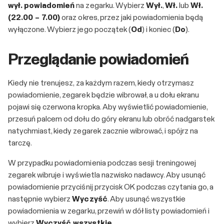
wył. powiadomień
na zegarku. Wybierz
Wył.
,
Wł.
lub
Wł.
(22.00 – 7.00)
oraz okres, przez jaki powiadomienia będą
wyłączone. Wybierz jego początek (
Od
) i koniec (
Do
).
Przeglądanie powiadomień
Kiedy nie trenujesz, za każdym razem, kiedy otrzymasz
powiadomienie, zegarek będzie wibrował, a u dołu ekranu
pojawi się czerwona kropka. Aby wyświetlić powiadomienie,
przesuń palcem od dołu do góry ekranu lub obróć nadgarstek
natychmiast, kiedy zegarek zacznie wibrować, i spójrz na
tarczę.
W przypadku powiadomienia podczas sesji treningowej
zegarek wibruje i wyświetla nazwisko nadawcy. Aby usunąć
powiadomienie przyciśnij przycisk OK podczas czytania go, a
następnie wybierz
Wyczyść
. Aby usunąć wszystkie
powiadomienia w zegarku, przewiń w dół listy powiadomień i
wybierz
Wyczyść wszystkie
.