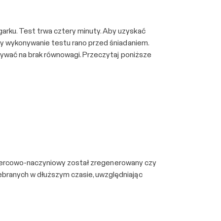
rku. Test trwa cztery minuty. Aby uzyskać
my wykonywanie testu rano przed śniadaniem.
zywać na brak równowagi. Przeczytaj poniższe
d sercowo-naczyniowy został zregenerowany czy
branych w dłuższym czasie, uwzględniając