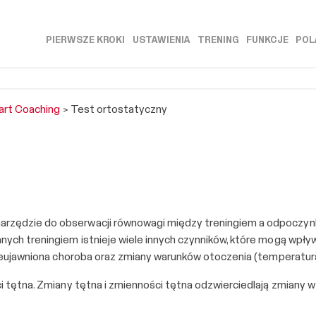
Skip To Main Content
PIERWSZE KROKI
USTAWIENIA
TRENING
FUNKCJE
POL
»
»
»
»
rt Coaching
>
Test ortostatyczny
rzędzie do obserwacji równowagi między treningiem a odpoczynki
nych treningiem istnieje wiele innych czynników, które mogą wpł
, nieujawniona choroba oraz zmiany warunków otoczenia (temperat
i tętna. Zmiany tętna i zmienności tętna odzwierciedlają zmiany w