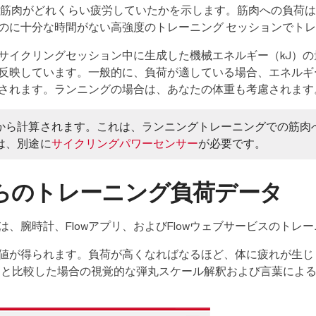
に筋肉がどれくらい疲労していたかを示します。筋肉への負荷
のに十分な時間がない高強度のトレーニング セッションでト
サイクリングセッション中に生成した機械エネルギー（kJ）
反映しています。一般的に、負荷が適している場合、エネルギ
されます。ランニングの場合は、あなたの体重も考慮されます
から計算されます。これは、ランニングトレーニングでの筋肉
は、別途に
サイクリングパワーセンサー
が必要です。
らのトレーニング負荷データ
、腕時計、Flowアプリ、およびFlowウェブサービスのトレ
値が得られます。負荷が高くなればなるほど、体に疲れが生じ
均と比較した場合の視覚的な弾丸スケール解釈および言葉によ