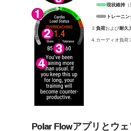
現状維持
（
トレーニン
負荷
および
耐久
カーディオ負荷
Polar Flowアプ