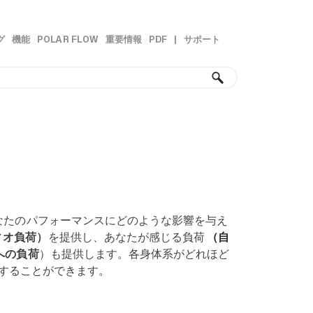
グ
機能
POLAR FLOW
重要情報
PDF
|
サポート
»
»
»
»
れがあなたのパフォーマンスにどのような影響を与え
ィオ負荷）
を提供し、あなたが感じる負荷
（自
への負荷
）も提供します。各身体系がどれほど
することができます。