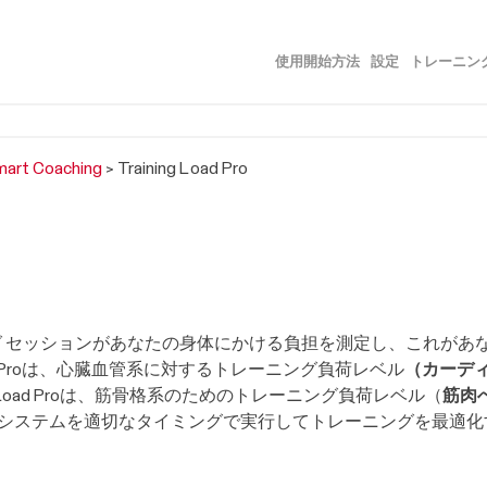
メイン コンテンツにスキップ
使用開始方法
設定
トレーニン
»
»
art Coaching
>
Training Load Pro
は、トレーニング セッションがあなたの身体にかける負担を測定し、こ
oad Proは、心臓血管系に対するトレーニング負荷レベル
（カーデ
g Load Proは、筋骨格系のためのトレーニング負荷レベル（
筋肉
システムを適切なタイミングで実行してトレーニングを最適化