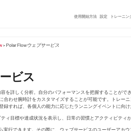
メイン コンテンツにスキップ
使用開始方法
設定
トレーニン
»
»
w
>
Polar Flowウェブサービス
ブサービス
ニングの内容を詳しく分析。自分のパフォーマンスを把握することが
に合わせ腕時計をカスタマイズすることが可能です。トレーニ
登録すれば、各個人の能力に応じたランニングイベントに向け
アクティビティ目標や達成状況を表示し、日常の習慣とアクティビテ
ら実行できます。その際に、ウェブサービスのユーザーアカウ