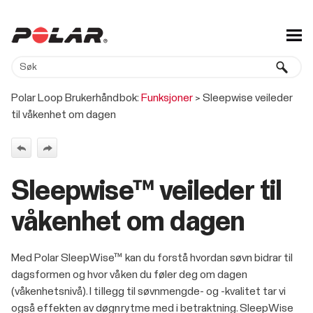
Gå til hovedinnhold
Polar Loop Brukerhåndbok:
Funksjoner
>
Sleepwise veileder
til våkenhet om dagen
Sleepwise™ veileder til
våkenhet om dagen
Med Polar SleepWise™ kan du forstå hvordan søvn bidrar til
dagsformen og hvor våken du føler deg om dagen
(våkenhetsnivå). I tillegg til søvnmengde- og -kvalitet tar vi
også effekten av døgnrytme med i betraktning. SleepWise