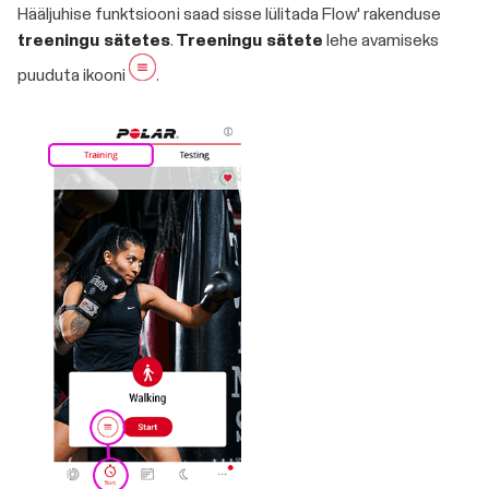
Hääljuhise funktsiooni saad sisse lülitada Flow' rakenduse
treeningu sätetes
.
Treeningu sätete
lehe avamiseks
puuduta ikooni
.