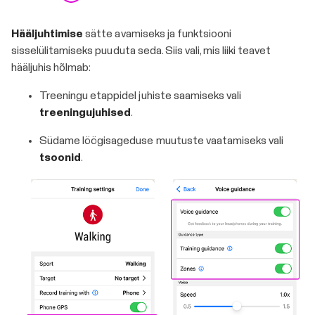
Hääljuhtimise
sätte avamiseks ja funktsiooni
sisselülitamiseks puuduta seda. Siis vali, mis liiki teavet
hääljuhis hõlmab:
Treeningu etappidel juhiste saamiseks vali
treeningujuhised
.
Südame löögisageduse muutuste vaatamiseks vali
tsoonid
.