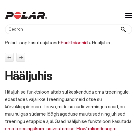
Skip To Main Content
Polar Loop kasutusjuhend:
Funktsioonid
>
Hääljuhis
Hääljuhis
Hääljuhise funktsioon aitab sul keskenduda oma treeningule,
edastades vajalikke treeninguandmeid otse su
kõrvaklappidesse. Teave, mida sa audiovormingus saad, on
muu hulgas südame löögisageduse muutused ning juhised
treeningu etappide ajal. Saad hääljuhise funktsiooni kasutada
oma treeningukorra salvestamisel Flow' rakendusega
.