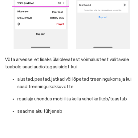
Võta arvesse, et lisaks ülalolevatest võimalustest valitavale
teabele saad audiotagasisidet, kui
alustad, peatad, jätkad või lõpetad treeningukorra ja kui
saad treeningu kokkuvõtte
reaalaja ühendus mobiili ja kella vahel katkeb/taastub
seadme aku tühjeneb