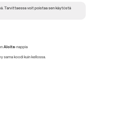
ä. Tarvittaessa voit poistaa sen käytöstä
sen
Aloita
-nappia
y sama koodi kuin kellossa.