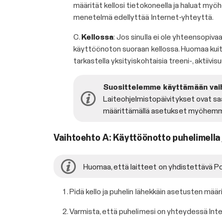
määrität kellosi tietokoneella ja haluat my
menetelmä edellyttää Internet-yhteyttä.
C.
Kellossa
: Jos sinulla ei ole yhteensopiva
käyttöönoton suoraan kellossa. Huomaa kuite
tarkastella yksityiskohtaisia treeni-, aktiiv
Suosittelemme käyttämään vaih
Laiteohjelmistopäivitykset ovat saat
määrittämällä asetukset myöhemmin
Vaihtoehto A: Käyttöönotto puhelimella j
Huomaa, että laitteet on yhdistettävä Po
Pidä kello ja puhelin lähekkäin asetusten määr
Varmista, että puhelimesi on yhteydessä Inter