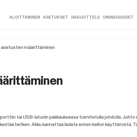
Siirry pääsisältöön
ALOITTAMINEN
ASETUKSET
HARJOITTELU
OMINAISUUDET
»
»
»
»
n asetusten määrittäminen
äärittäminen
orttiin tai USB-laturiin pakkauksessa toimitetulla johdolla. Johto
 kestää hetken. Akku kannattaa ladata ennen kellon käyttämistä.