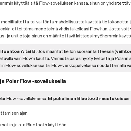
öhemmin käyttää sitä Flow-sovelluksen kanssa, sinun on yhdistettä
a mobiililaitetta tai välitöntä mahdollisuutta käyttää tietokonetta,
nkin, ettei tämä menetelmä yhdistä kelloasi Flow’hun. Jotta voit v
isuus- ja unitietoja, sinun on määritettävä laitteesi myöhemmin käyt
toehtoa A tai B.
Jos määrität kellon suoraan laitteessa (
vaihto
avilla vain Flow’n kautta. Varmista paras hyöty kellosta ja Polarin
 Flow-sovelluksessa tai Flow-verkkopalvelussa noudattamalla vai
a Polar Flow -sovelluksella
lar Flow -sovelluksessa,
EI puhelimen Bluetooth-asetuksissa
.
ittämisen ajan.
netiin, ja ota Bluetooth käyttöön.