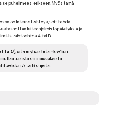
vä se puhelimeesi erikseen. Myös tämä
 jossa on Internet-yhteys, voit tehdä
astaanottaa laiteohjelmistopäivityksiä ja
tämällä vaihtoehtoa A tai B.
ehto C
), sitä ei yhdistetä Flow’hun.
 ainutlaatuisista ominaisuuksista
htoehdon A tai B ohjeita.