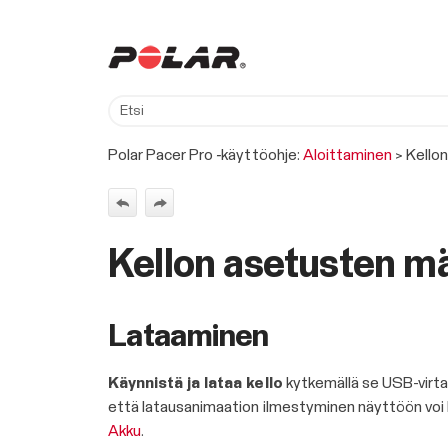
Polar Pacer Pro ‑käyttöohje:
Aloittaminen
>
Kello
Kellon asetusten m
Lataaminen
Käynnistä ja lataa kello
kytkemällä se USB-virtap
että latausanimaation ilmestyminen näyttöön voi
Akku
.