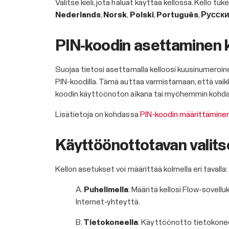
Valitse kieli, jota haluat käyttää kellossa. Kello tuk
Nederlands
,
Norsk
,
Polski
,
Português
,
Русск
PIN-koodin asettaminen 
Suojaa tietosi asettamalla kelloosi kuusinumeroine
PIN-koodilla. Tämä auttaa varmistamaan, että vaikka 
koodin käyttöönoton aikana tai myöhemmin kohd
Lisätietoja on kohdassa
PIN-koodin määrittäminen
Käyttöönottotavan valit
Kellon asetukset voi määrittää kolmella eri tavalla
A.
Puhelimella
: Määritä kellosi Flow-sovell
Internet-yhteyttä.
B.
Tietokoneella
: Käyttöönotto tietokoneen