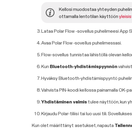
Kellosi muodostaa yhteyden puhelime
ottamalla lentotilan käyttöön
yleisi
Lataa Polar Flow -sovellus puhelimeesi App S
Avaa Polar Flow ‑sovellus puhelimessasi.
Flow-sovellus tunnistaa lähistöllä olevan kel
Kun
Bluetooth-yhdistämispyynnön
vahvist
Hyväksy Bluetooth-yhdistämispyyntö puheli
Vahvista PIN-koodi kellossa painamalla OK-pai
Yhdistäminen valmis
tulee näyttöön, kun y
Kirjaudu Polar-tiliisi tai luo uusi tili. Sovell
Kun olet määrittänyt asetukset, napauta
Tallenn