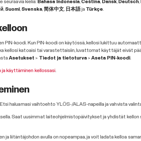
ee seuraavia kieliä:
Bahasa Indonesia
,
Čeština
,
Dansk
,
Deutsch
,
ий
,
Suomi
,
Svenska
,
简体中文
,
日本語
ja
Türkçe
.
kelloon
n PIN-koodi. Kun PIN-koodi on käytössä, kellosi lukittuu automaatti
kellosi katoaisi tai varastettaisiin, luvattomat käyttäjät eivät pää
asta
Asetukset
>
Tiedot ja tietoturva
>
Aseta PIN-koodi
.
 ja käyttäminen kellossasi
.
seminen
: Etsi haluamasi vaihtoehto YLÖS-/ALAS-napeilla ja vahvista valinta
uksella. Saat uusimmat laiteohjelmistopäivitykset ja yhdistät kell
 ja liitäntäjohdon avulla on nopeampaa, ja voit ladata kelloa saman