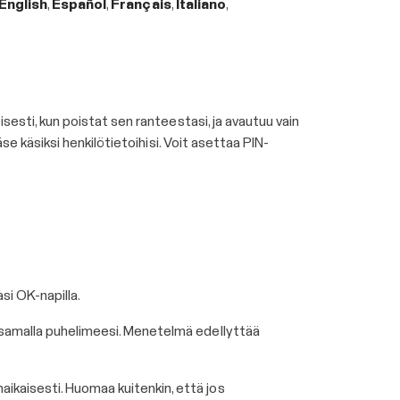
English
,
Español
,
Français
,
Italiano
,
sesti, kun poistat sen ranteestasi, ja avautuu vain
se käsiksi henkilötietoihisi. Voit asettaa PIN-
si OK-napilla.
on samalla puhelimeesi. Menetelmä edellyttää
aikaisesti. Huomaa kuitenkin, että jos