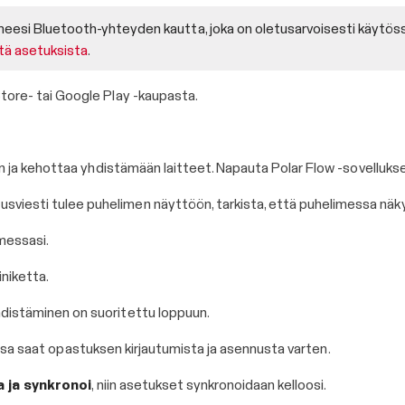
esi Bluetooth-yhteyden kautta, joka on oletusarvoisesti käytöss
stä asetuksista
.
tore- tai Google Play -kaupasta.
lon ja kehottaa yhdistämään laitteet. Napauta Polar Flow -sovelluk
usviesti tulee puhelimen näyttöön, tarkista, että puhelimessa näky
messasi.
niketta.
hdistäminen on suoritettu loppuun.
uksessa saat opastuksen kirjautumista ja asennusta varten.
a ja synkronoi
, niin asetukset synkronoidaan kelloosi.