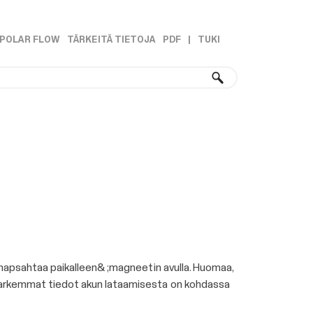
POLAR FLOW
TÄRKEITÄ TIETOJA
PDF
|
TUKI
»
»
 napsahtaa paikalleen& ;magneetin avulla. Huomaa,
 Tarkemmat tiedot akun lataamisesta on kohdassa