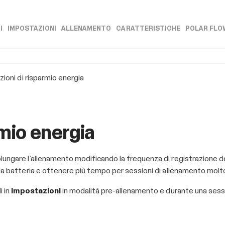
Salta al contenuto principale
I
IMPOSTAZIONI
ALLENAMENTO
CARATTERISTICHE
POLAR FLO
»
»
»
»
ioni di risparmio energia
rmio energia
lungare l’allenamento modificando la frequenza di registrazione de
la batteria e ottenere più tempo per sessioni di allenamento molto 
i in
Impostazioni
in modalità pre-allenamento e durante una ses