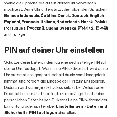
Wähle die Sprache, die du auf deiner Uhr verwenden
möchtest. Deine Uhr unterstützt die folgenden Sprachen:
Bahasa Indonesia
,
Čeština
,
Dansk
,
Deutsch
,
English
,
Español
,
Français
,
Italiano
,
Nederlands
,
Norsk
,
Polski
,
Português
,
Русский
,
Suomi
,
Svenska
,
简体中文
,
日本語
and
Türkçe
.
PIN auf deiner Uhr einstellen
Schütze deine Daten, indem du eine sechsstellige PIN auf
deiner Uhr festlegst. Wenn eine PIN aktiviert ist, wird deine
Uhr automatisch gesperrt, sobald du sie vom Handgelenk
nimmst, und fordert die Eingabe der PIN zum Entsperren.
Dadurch wird sichergestellt, dass selbst bei Verlust oder
Diebstahl deiner Uhr Unbefugte keinen Zugriff auf deine
persönlichen Daten haben. Du kannst eine PIN während der
Einrichtung oder später über
Einstellungen
>
Daten und
Sicherheit
>
PIN festlegen
einstellen.