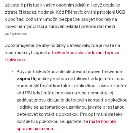
uživatelé přístup k vašim osobním údajům, i když dojde ke
ztrátě či krádeži hodinek. Kód PIN navíc chrání připojení USB
k počítači, což vám umožní bezpečně nabíjet hodinky na
libovolném počítači a zároveň ovládat přenos dat mezi
zařízeními.
Upozorňujeme, že aby hodinky detekovaly, zda je máte na
ruce, musí být zapnuta
funkce Souvislé sledování tepové
frekvence
:
Když je funkce Souvislé sledování tepové frekvence
zapnutá
, hodinky mohou detekovat, zda je máte ruce,
pomocí zjišťování kontaktu s pokožkou. Jakmile zadáte
kód PIN, když máte hodinky na ruce, nemusíte jej
zadávat znovu, dokud je detekován kontakt s pokožkou.
Hodinky se automaticky uzamknou, jakmile přestanou
detekovat kontakt s pokožkou. Pro optimální detekci
kontaktu s pokožkou se ujistěte, že
máte hodinky
správně nasazené
.