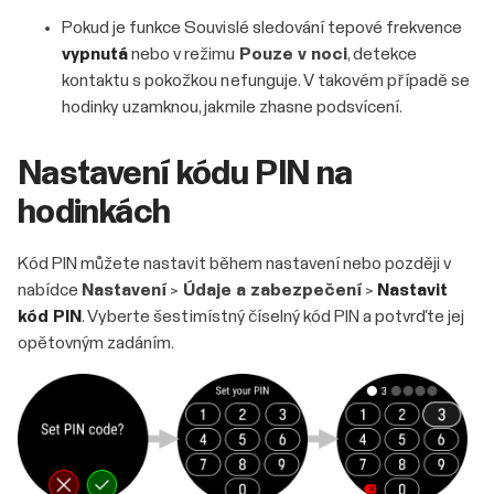
Pokud je funkce Souvislé sledování tepové frekvence
vypnutá
nebo v režimu
Pouze v noci
, detekce
kontaktu s pokožkou nefunguje. V takovém případě se
hodinky uzamknou, jakmile zhasne podsvícení.
Nastavení kódu PIN na
hodinkách
Kód PIN můžete nastavit během nastavení nebo později v
nabídce
Nastavení
>
Údaje a zabezpečení
>
Nastavit
kód PIN
. Vyberte šestimístný číselný kód PIN a potvrďte jej
opětovným zadáním.