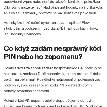
podsvícení vypne nebo není detekován kontakt s pokožkou.
Díky tomu můžete například připevnit hodinky na řídítka kola,
aniž by se uzamknuly, protože nemají kontakt s pokožkou.
Hodinky lze také ručně synchronizovat s aplikací Flow
stisknutím a podržením tlačítka ZPĚT na hodinkách, i když
jsou hodinky uzamčeny.
Co když zadám nesprávný kód
PIN nebo ho zapomenu?
Pokud třikrát za sebou zadáte nesprávný kód PIN, hodinky se
na minutu uzamknou. Další nesprávné pokusy prodlouží dobu
čekání na pět minut. Po několika neúspěšných pokusech vás
hodinky vyzvou k resetování kódu PIN prostřednictvím
obnovy továrního nastavení.
Pokud si kód PIN nepamatujete, doporučujeme obnovit
tovární nastavení hodinek a nastavit nový kód PIN. Při obnově