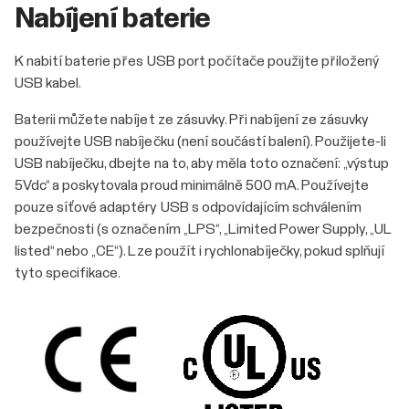
Nabíjení baterie
K nabití baterie přes USB port počítače použijte přiložený
USB kabel.
Baterii můžete nabíjet ze zásuvky. Při nabíjení ze zásuvky
používejte USB nabíječku (není součástí balení). Použijete-li
USB nabíječku, dbejte na to, aby měla toto označení: „výstup
5Vdc“ a poskytovala proud minimálně 500 mA. Používejte
pouze síťové adaptéry USB s odpovídajícím schválením
bezpečnosti (s označením „LPS“, „Limited Power Supply, „UL
listed“ nebo „CE“). Lze použít i rychlonabíječky, pokud splňují
tyto specifikace.