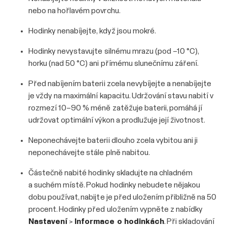
nebo na hořlavém povrchu.
Hodinky nenabíjejte, když jsou mokré.
Hodinky nevystavujte silnému mrazu (pod –10 °C),
horku (nad 50 °C) ani přímému slunečnímu záření.
Před nabíjením baterii zcela nevybíjejte a nenabíjejte
je vždy na maximální kapacitu. Udržování stavu nabití v
rozmezí 10–90 % méně zatěžuje baterii, pomáhá jí
udržovat optimální výkon a prodlužuje její životnost.
Neponechávejte baterii dlouho zcela vybitou ani ji
neponechávejte stále plně nabitou.
Částečně nabité hodinky skladujte na chladném
a suchém místě. Pokud hodinky nebudete nějakou
dobu používat, nabijte je před uložením přibližně na 50
procent. Hodinky před uložením vypněte z nabídky
Nastavení
>
Informace o hodinkách
. Při skladování