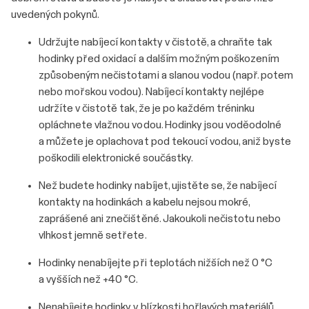
uvedených pokynů.
Udržujte nabíjecí kontakty v čistotě, a chraňte tak
hodinky před oxidací a dalším možným poškozením
způsobeným nečistotami a slanou vodou (např. potem
nebo mořskou vodou). Nabíjecí kontakty nejlépe
udržíte v čistotě tak, že je po každém tréninku
opláchnete vlažnou vodou. Hodinky jsou voděodolné
a můžete je oplachovat pod tekoucí vodou, aniž byste
poškodili elektronické součástky.
Než budete hodinky nabíjet, ujistěte se, že nabíjecí
kontakty na hodinkách a kabelu nejsou mokré,
zaprášené ani znečištěné. Jakoukoli nečistotu nebo
vlhkost jemně setřete.
Hodinky nenabíjejte při teplotách nižších než 0 °C
a vyšších než +40 °C.
Nenabíjejte hodinky v blízkosti hořlavých materiálů