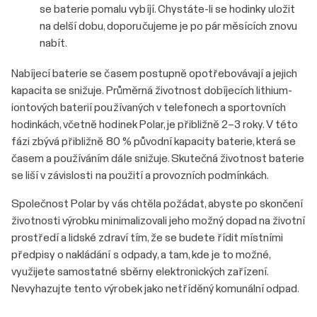
se baterie pomalu vybíjí. Chystáte-li se hodinky uložit
na delší dobu, doporučujeme je po pár měsících znovu
nabít.
Nabíjecí baterie se časem postupně opotřebovávají a jejich
kapacita se snižuje. Průměrná životnost dobíjecích lithium-
iontových baterií používaných v telefonech a sportovních
hodinkách, včetně hodinek Polar, je přibližně 2–3 roky. V této
fázi zbývá přibližně 80 % původní kapacity baterie, která se
časem a používáním dále snižuje. Skutečná životnost baterie
se liší v závislosti na použití a provozních podmínkách.
Společnost Polar by vás chtěla požádat, abyste po skončení
životnosti výrobku minimalizovali jeho možný dopad na životní
prostředí a lidské zdraví tím, že se budete řídit místními
předpisy o nakládání s odpady, a tam, kde je to možné,
využijete samostatné sběrny elektronických zařízení.
Nevyhazujte tento výrobek jako netříděný komunální odpad.