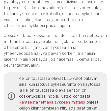
pysähtyy automaattisesti, kun aktiivisuustasosi laskee
tarpeeksi. Kun kello havaitsee, ettei käsivartesi liiku,
tai kun sykkeesi ei ole koholla, se seuraa sykettäsi
viiden minuutin jaksoissa ja määrittää näin
alhaisimman sykkeesi päivän ajalta.
Joissakin tapauksissa on mahdollista, että näet päivän
mittaan kellossa sykelukeman, joka on korkeampi tai
alhaisempi kuin jatkuvan sykeseurannan
yhteenvedossa näkyvä päivän korkein ja alhaisin
lukema. Näin voi käydä, jos näkemäsi lukema ei osu
seurantaintervalliin.
Kellon taustassa olevat LED-valot palavat
aina, kun jatkuva sykeseuranta on käytössä
ja kellon taustassa oleva sensori on
kosketuksissa ihoosi. Katso kohdasta
Ranteesta tehtävä sykkeen mittaus
ohjeet
kellon kiinnittämiseen niin, että saat tarkat