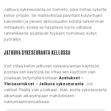
Jatkuva sykeseuranta on toiminto, joka mittaa sykettä
kellon ympäri. Se mahdollistaa päivittäin kulutettujen
kaloreiden ja yleisen aktiivisuuden entistä tarkemman
mittauksen, koska se havaitsee myös vähäisiä
ranneliikkeitä sisältävän fyysisen toiminnan, kuten
pyöräilyn.
JATKUVA SYKESEURANTA KELLOSSA
Voit ottaa kellon jatkuvan sykeseurannan käyttöön,
poistaa sen käytöstä tai ottaa sen käyttöön vain
yöaikaan siirtymällä kohtaan
Asetukset
>
Yleisasetukset
>
Jatkuva sykeseuranta
. Jos
valitset Päällä vain yöaikaan ‑tilan, aseta sykeseuranta
alkamaan aikaisimpaan mahdolliseen
nukkumaanmenoaikaasi.