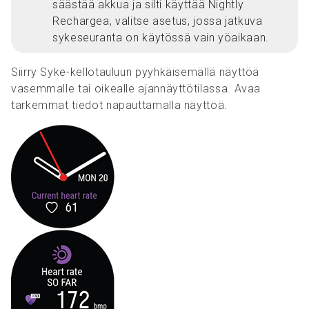
säästää akkua ja silti käyttää Nightly
Rechargea, valitse asetus, jossa jatkuva
sykeseuranta on käytössä vain yöaikaan.
Siirry Syke-kellotauluun pyyhkäisemällä näyttöä
vasemmalle tai oikealle ajannäyttötilassa. Avaa
tarkemmat tiedot napauttamalla näyttöä.