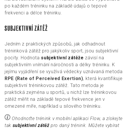
po každém tréninku na základě údajů o tepové
frekvenci a délce tréninku.
SUBJEKTIVNÍ ZÁTĚŽ
Jedním z praktických způsobů, jak odhadnout
tréninková zátěž pro jakýkoliv sport, jsou subjektivní
pocity. Hodnota
subjektivní zátěže
závisí na
subjektivním vnímání náročnosti a délky tréninku. K
jejímu vyjádření se využívá vědecky uznávaná metoda
RPE (Rate of Perceived Exertion)
, která kvantifikuje
subjektivní tréninkovou zátěž. Tato metoda je
praktická zejména u sportů, u nichž lze tréninkovou
zátěž měřit na základě tepové frekvence jen v
omezené míře, například u silového tréninku.
Ohodnoťte trénink v mobilní aplikaci Flow, a získejte
tak
subjektivní zátěž
pro daný trénink. Můžete vybírat