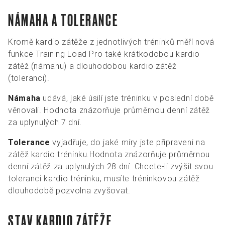
NÁMAHA A TOLERANCE
Kromě kardio zátěže z jednotlivých tréninků měří nová
funkce Training Load Pro také krátkodobou kardio
zátěž (námahu) a dlouhodobou kardio zátěž
(toleranci).
Námaha
udává, jaké úsilí jste tréninku v poslední době
věnovali. Hodnota znázorňuje průměrnou denní zátěž
za uplynulých 7 dní.
Tolerance
vyjadřuje, do jaké míry jste připraveni na
zátěž kardio tréninku.Hodnota znázorňuje průměrnou
denní zátěž za uplynulých 28 dní. Chcete-li zvýšit svou
toleranci kardio tréninku, musíte tréninkovou zátěž
dlouhodobě pozvolna zvyšovat.
STAV KARDIO ZÁTĚŽE