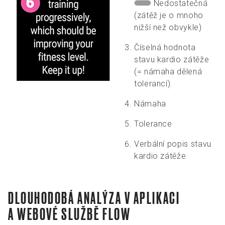
Nedostatečná
(zátěž je o mnoho
nižší než obvykle)
Číselná hodnota
stavu kardio zátěže
(= námaha dělená
tolerancí).
Námaha
Tolerance
Verbální popis stavu
kardio zátěže
DLOUHODOBÁ ANALÝZA V APLIKACI
A WEBOVÉ SLUŽBĚ FLOW