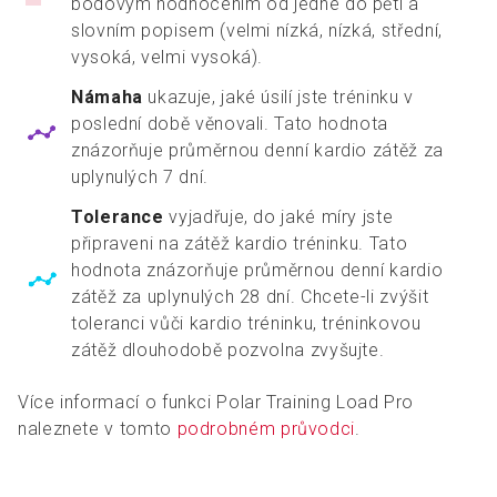
bodovým hodnocením od jedné do pěti a
slovním popisem (velmi nízká, nízká, střední,
vysoká, velmi vysoká).
Námaha
ukazuje, jaké úsilí jste tréninku v
poslední době věnovali. Tato hodnota
znázorňuje průměrnou denní kardio zátěž za
uplynulých 7 dní.
Tolerance
vyjadřuje, do jaké míry jste
připraveni na zátěž kardio tréninku. Tato
hodnota znázorňuje průměrnou denní kardio
zátěž za uplynulých 28 dní. Chcete-li zvýšit
toleranci vůči kardio tréninku, tréninkovou
zátěž dlouhodobě pozvolna zvyšujte.
Více informací o funkci Polar Training Load Pro
naleznete v tomto
podrobném průvodci
.