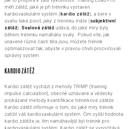
jak to přispívá k vaší výkonnosti. Training Load Pro
měří zátěž, jaké je při tréninku vystaven
kardiovaskulární systém (
kardio zátěž
), a bere v
úvahu také pocit, jaký z tréninku máte (
subjektivní
zátěž
).
Svalová zátěž
udává, do jaké míry byly
během tréninku namáhány svaly.. Pokud víte, jak
unavené různé časti těla jsou, můžete trénink
optimalizovat tak, abyste v pravou chvíli procvičovali
správný systém.
KARDIO ZÁTĚŽ
Kardio zátěž vychází z metody TRIMP (training
impulse calculation), obecně uznávané a vědecky
prokázané metody kvantifikace tréninkové zátěže.
Kardio zátěž informuje o tom, do jaké míry trénink
zatížil váš kardiovaskulární systém. Čím vyšší hodnota
kardio zátěže je, tím namáhavější byl trénink pro
kardiovaskulární systém. Kardio zátěž se vypočítává