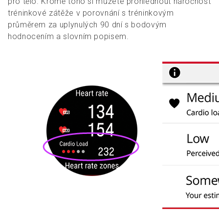
pro tělo. Kromě toho si můžete prohlédnout náročnost
tréninkové zátěže v porovnání s tréninkovým
průměrem za uplynulých 90 dní s bodovým
hodnocením a slovním popisem.