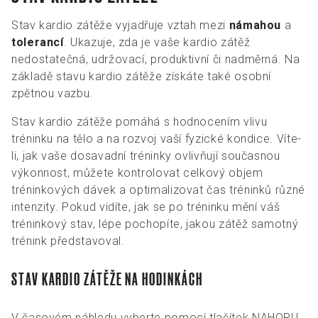
Stav kardio zátěže vyjadřuje vztah mezi
námahou
a
tolerancí
. Ukazuje, zda je vaše kardio zátěž
nedostatečná, udržovací, produktivní či nadměrná. Na
základě stavu kardio zátěže získáte také osobní
zpětnou vazbu.
Stav kardio zátěže pomáhá s hodnocením vlivu
tréninku na tělo a na rozvoj vaší fyzické kondice. Víte-
li, jak vaše dosavadní tréninky ovlivňují současnou
výkonnost, můžete kontrolovat celkový objem
tréninkových dávek a optimalizovat čas tréninků různé
intenzity. Pokud vidíte, jak se po tréninku mění váš
tréninkový stav, lépe pochopíte, jakou zátěž samotný
trénink představoval.
STAV KARDIO ZÁTĚŽE NA HODINKÁCH
V časovém náhledu vyberte pomocí tlačítek NAHORU