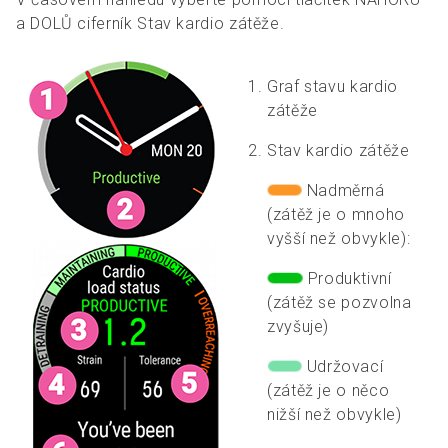
a DOLŮ ciferník Stav kardio zátěže.
Graf stavu kardio
zátěže
Stav kardio zátěže
Nadměrná
(zátěž je o mnoho
vyšší než obvykle):
Produktivní
(zátěž se pozvolna
zvyšuje)
Udržovací
(zátěž je o něco
nižší než obvykle)