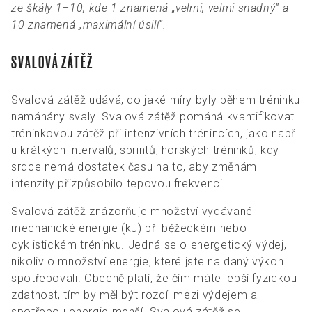
ze škály 1–10, kde 1 znamená „velmi, velmi snadný“ a
10 znamená „maximální úsilí“.
SVALOVÁ ZÁTĚŽ
Svalová zátěž udává, do jaké míry byly během tréninku
namáhány svaly. Svalová zátěž pomáhá kvantifikovat
tréninkovou zátěž při intenzivních trénincích, jako např.
u krátkých intervalů, sprintů, horských tréninků, kdy
srdce nemá dostatek času na to, aby změnám
intenzity přizpůsobilo tepovou frekvenci.
Svalová zátěž znázorňuje množství vydávané
mechanické energie (kJ) při běžeckém nebo
cyklistickém tréninku. Jedná se o energetický výdej,
nikoliv o množství energie, které jste na daný výkon
spotřebovali. Obecně platí, že čím máte lepší fyzickou
zdatnost, tím by měl být rozdíl mezi výdejem a
spotřebou energie menší. Svalová zátěž se