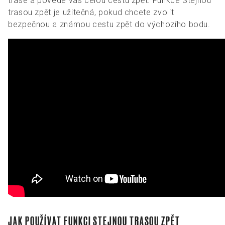
trase a povede vás celou cestu zpět. Funkce Stejnou
trasou zpět je užitečná, pokud chcete zvolit
bezpečnou a známou cestu zpět do výchozího bodu.
JAK POUŽÍVAT FUNKCI STEJNOU TRASOU ZPĚT