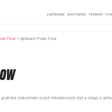
Skip To Main Content
ZAČÍNÁME
NASTAVENÍ
TRÉNINK
FUN
»
»
»
olar Flow
>
Aplikace Polar Flow
LOW
 grafické znázornění svých tréninkových dat a údajů o aktiv