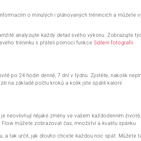
informacím o minulých i plánovaných trénincích a můžete vy
amžitě analyzujte každý detail svého výkonu. Zobrazujte týd
svého tréninku s přáteli pomocí funkce
Sdílení fotografií
.
itě po 24 hodin denně, 7 dní v týdnu. Zjistěte, nakolik nepln
ili na základě počtu kroků a kolik jste spálili kalorií.
zda je neovlivňují nějaké změny ve vašem každodenním život
r Flow můžete zobrazovat čas, množství a kvalitu spánku.
, a tak určit, jak dlouho chcete každou noc spát. Můžete t