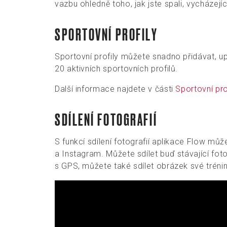
vazbu ohledně toho, jak jste spali, vycháze
SPORTOVNÍ PROFILY
Sportovní profily můžete snadno přidávat, up
20 aktivních sportovních profilů.
Další informace najdete v části
Sportovní pro
SDÍLENÍ FOTOGRAFIÍ
S funkcí sdílení fotografií aplikace Flow můž
a Instagram. Můžete sdílet buď stávající foto
s GPS, můžete také sdílet obrázek své tréni