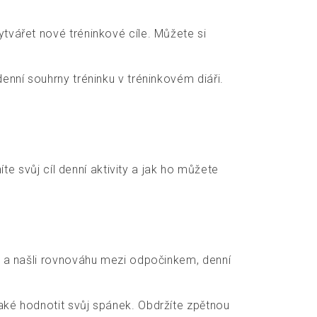
tvářet nové tréninkové cíle. Můžete si
enní souhrny tréninku v tréninkovém diáři.
íte svůj cíl denní aktivity a jak ho můžete
ě, a našli rovnováhu mezi odpočinkem, denní
aké hodnotit svůj spánek. Obdržíte zpětnou