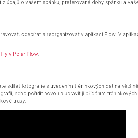
jící z údajů o vašem spánku, preferované doby spánku a va
ravovat, odebírat a reorganizovat v aplikaci Flow. V aplik
fily v Polar Flow
.
ete sdílet fotografie s uvedením tréninkových dat na většin
grafii, nebo pořídit novou a upravit ji přidáním tréninkových
nkové trasy.