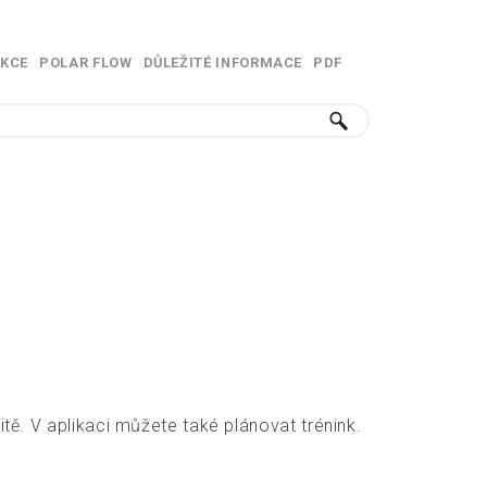
KCE
POLAR FLOW
DŮLEŽITÉ INFORMACE
PDF
»
»
»
itě. V aplikaci můžete také plánovat trénink.