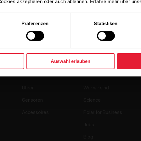
ookies akzeptieren oder auch ablehnen. Erfahre mehr über uns
Präferenzen
Statistiken
Auswahl erlauben
Produkte
Über Polar
Uhren
Wer wir sind
Sensoren
Science
Accessoires
Polar for Business
Jobs
Blog