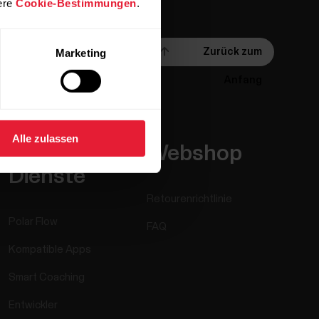
ere
Cookie-Bestimmungen
.
Zurück zum
Marketing
Anfang
Alle zulassen
Apps &
Webshop
Dienste
Retourenrichtlinie
Polar Flow
FAQ
Kompatible Apps
Smart Coaching
Entwickler