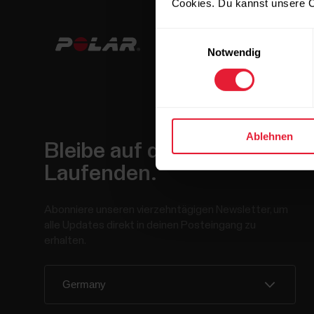
Cookies. Du kannst unsere C
Einwilligungsauswahl
Notwendig
Ablehnen
Bleibe auf dem
Laufenden.
Abonniere unseren vierzehntägigen Newsletter, um
alle Updates direkt in deinen Posteingang zu
erhalten.