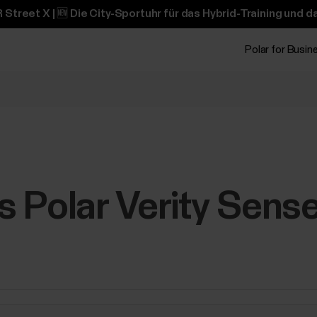
 Street X | 🆕 Die City-Sportuhr für das Hybrid-Training und 
Polar for Busin
 Polar Verity Sens