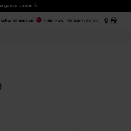
das ganze Leben 💪
ess
Kundenservice
Polar Flow
e