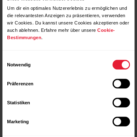
Um dir ein optimales Nutzererlebnis zu ermöglichen und
die relevantesten Anzeigen zu präsentieren, verwenden
wir Cookies. Du kannst unsere Cookies akzeptieren oder
auch ablehnen. Erfahre mehr über unsere
Cookie-
Bestimmungen
.
Wenn du dich einem Segment näherst (200 Meter oder
näher bei Radsport oder 100 Meter oder näher beim Laufen),
Einwilligungsauswahl
erhältst du eine Benachrichtigung auf deiner Uhr und die
Notwendig
übrige Distanz zu dem Segment wird heruntergezählt. Du
kannst das Segment verwerfen, indem du auf die Zurück-
Präferenzen
Taste an deiner Uhr drückst.
Statistiken
Marketing