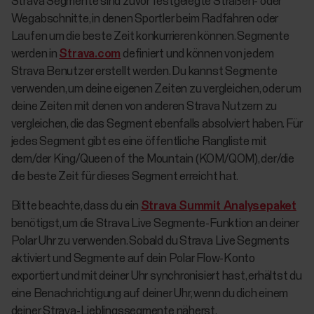
Strava Segmente sind zuvor festgelegte Straßen- oder
Wegabschnitte, in denen Sportler beim Radfahren oder
Laufen um die beste Zeit konkurrieren können. Segmente
werden in
Strava.com
definiert und können von jedem
Strava Benutzer erstellt werden. Du kannst Segmente
verwenden, um deine eigenen Zeiten zu vergleichen, oder um
deine Zeiten mit denen von anderen Strava Nutzern zu
vergleichen, die das Segment ebenfalls absolviert haben. Für
jedes Segment gibt es eine öffentliche Rangliste mit
dem/der King/Queen of the Mountain (KOM/QOM), der/die
die beste Zeit für dieses Segment erreicht hat.
Bitte beachte, dass du ein
Strava Summit Analysepaket
benötigst, um die Strava Live Segmente-Funktion an deiner
Polar Uhr zu verwenden. Sobald du Strava Live Segments
aktiviert und Segmente auf dein Polar Flow-Konto
exportiert und mit deiner Uhr synchronisiert hast, erhältst du
eine Benachrichtigung auf deiner Uhr, wenn du dich einem
deiner Strava-Lieblingssegmente näherst.