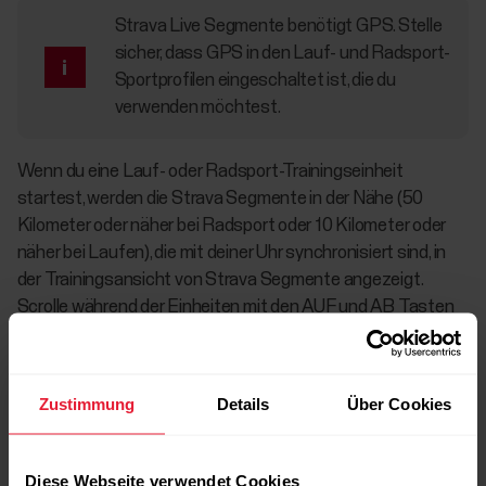
Strava Live Segmente benötigt GPS. Stelle
sicher, dass GPS in den Lauf- und Radsport-
Sportprofilen eingeschaltet ist, die du
verwenden möchtest.
Wenn du eine Lauf- oder Radsport-Trainingseinheit
startest, werden die Strava Segmente in der Nähe (50
Kilometer oder näher bei Radsport oder 10 Kilometer oder
näher bei Laufen), die mit deiner Uhr synchronisiert sind, in
der Trainingsansicht von Strava Segmente angezeigt.
Scrolle während der Einheiten mit den AUF und AB Tasten
zur Strava Segmente Ansicht.
Zustimmung
Details
Über Cookies
Diese Webseite verwendet Cookies