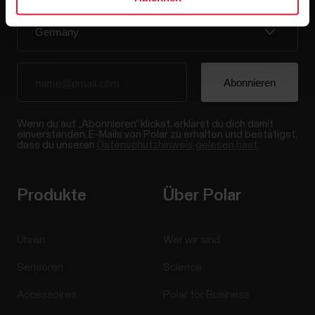
Wenn du auf „Abonnieren“ klickst, erklärst du dich damit
einverstanden, E-Mails von Polar zu erhalten und bestätigst,
dass du unseren
Datenschutzhinweis gelesen hast.
Produkte
Über Polar
Uhren
Wer wir sind
Sensoren
Science
Accessoires
Polar for Business