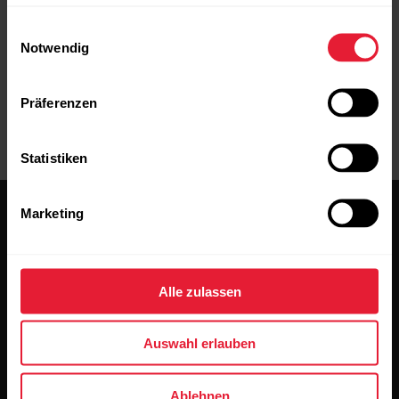
Statusleiste eines Android-Geräts
Einwilligungsauswahl
Notwendig
Präferenzen
Statistiken
Marketing
Alle zulassen
Bleibe auf dem Laufenden.
Auswahl erlauben
Abonniere unseren vierzehntägigen Newsletter, um
alle Updates direkt in deinen Posteingang zu erhalten.
Ablehnen