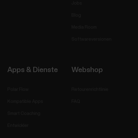
Jobs
Blog
Media Room
Softwareversionen
Apps & Dienste
Webshop
Polar Flow
Retourenrichtlinie
Kompatible Apps
FAQ
Smart Coaching
Entwickler