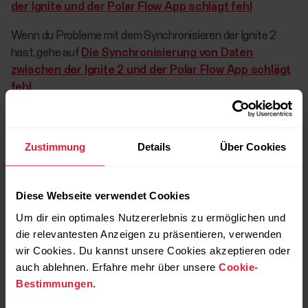
der Ignite und der Polar Flow App schlägt fehl
Wenn du Probleme mit dem Synchronisieren der Ignite 2
hast, gehe auf
Die Synchronisierung von Daten
zwischen der Ignite 2 und der Polar Flow App schlägt
fehl
Wenn deine Uhr keinerlei Benachrichtigungen von
deinem Mobilgerät anzeigt
Zustimmung
Details
Über Cookies
Diese Webseite verwendet Cookies
Wenn auf deiner Uhr plötzlich keine
Um dir ein optimales Nutzererlebnis zu ermöglichen und
Benachrichtigungen mehr angezeigt werden
die relevantesten Anzeigen zu präsentieren, verwenden
wir Cookies. Du kannst unsere Cookies akzeptieren oder
auch ablehnen. Erfahre mehr über unsere
Cookie-
Bestimmungen
.
Permanente Benachrichtigung „Push-
Benachrichtigungen sind eingeschaltet“ in der