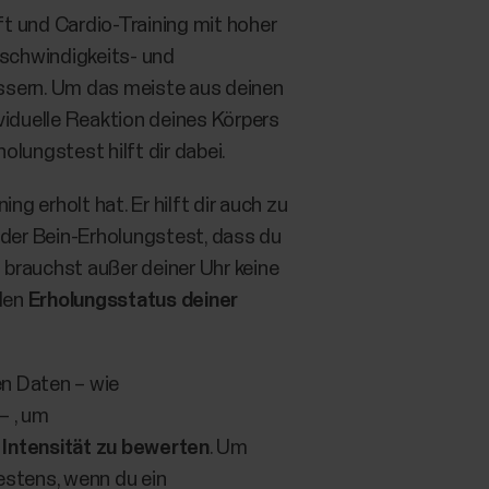
t und Cardio-Training mit hoher
eschwindigkeits- und
essern. Um das meiste aus deinen
ividuelle Reaktion deines Körpers
lungstest hilft dir dabei.
g erholt hat. Er hilft dir auch zu
 der Bein-Erholungstest, dass du
brauchst außer deiner Uhr keine
 den
Erholungsstatus deiner
en Daten – wie
– , um
 Intensität zu bewerten
. Um
estens, wenn du ein