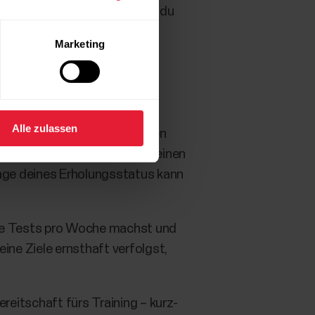
. Neben deiner Uhr benötigst du
Marketing
Alle zulassen
dich. Deine Ziele zu erreichen
sform und die Möglichkeit, deinen
age deines Erholungsstatus kann
che Tests pro Woche machst und
ne Ziele ernsthaft verfolgst,
eitschaft fürs Training – kurz-