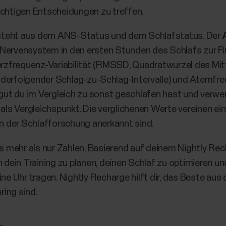
 richtigen Entscheidungen zu treffen.
steht aus dem ANS-Status und dem Schlafstatus. Der
 Nervensystem in den ersten Stunden des Schlafs zur R
rzfrequenz-Variabilität (RMSSD, Quadratwurzel des Mi
nderfolgender Schlag-zu-Schlag-Intervalle) und Atemfre
e gut du im Vergleich zu sonst geschlafen hast und verwe
s Vergleichspunkt. Die verglichenen Werte vereinen ei
in der Schlafforschung anerkannt sind.
 mehr als nur Zahlen. Basierend auf deinem Nightly Rec
m dein Training zu planen, deinen Schlaf zu optimieren u
ine Uhr tragen. Nightly Recharge hilft dir, das Beste a
ing sind.