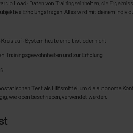
 Cardio Load- Daten von Trainingseinheiten, die Ergebni
bjektive Erholungsfragen. Alles wird mit deinem individ
-Kreislauf-System heute erholt ist oder nicht
gen Trainingsgewohnheiten und zur Erholung
ng
ostatischen Test als Hilfsmittel, um die autonome Kont
gig, wie oben beschrieben, verwendet werden.
st