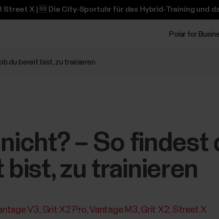
 Street X | 🆕 Die City-Sportuhr für das Hybrid-Training und 
Polar for Busin
b du bereit bist, zu trainieren
 nicht? – So findest
 bist, zu trainieren
antage V3
Grit X2 Pro
Vantage M3
Grit X2
Street X