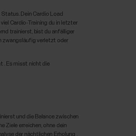
 Status. Dein Cardio Load
iel Cardio-Training du in letzter
 trainierst, bist du anfälliger
h zwangsläufig verletzt oder
 . Es misst nicht die
inierst und die Balance zwischen
e Ziele erreichen, ohne dein
alyse der nächtlichen Erholung ,