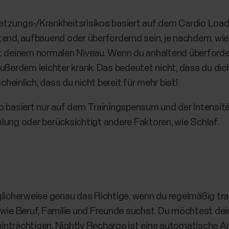
etzungs-/Krankheitsrisikos basiert auf dem Cardio Load
end, aufbauend oder überfordernd sein, je nachdem, wie v
 deinem normalen Niveau. Wenn du anhaltend überfordernd
außerdem leichter krank. Das bedeutet nicht, dass du dic
cheinlich, dass du nicht bereit für mehr bist!
 basiert nur auf dem Trainingspensum und der Intensität
lung oder berücksichtigt andere Faktoren, wie Schlaf.
glicherweise genau das Richtige, wenn du regelmäßig tra
wie Beruf, Familie und Freunde suchst. Du möchtest dein
nträchtigen. Nightly Recharge ist eine automatische An