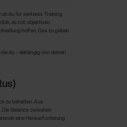
 ob du für weiteres Training
zlich, es mit objektiven
scheidung helfen, Gas zu geben
 die du – abhängig von deinen
tus)
ick zu behalten. Aus
n. Die Balance zwischen
nierende eine Herausforderung