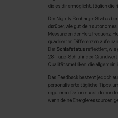
die es dir ermöglicht, täglich die
Der Nightly Recharge-Status be
darüber, wie gut dein autonomes
Messungen der Herzfrequenz, He
quadrierten Differenzen aufeina
Der
Schlafstatus
reflektiert, wi
28-Tage-Schlafindex-Grundwert al
Qualitätsmetriken, die allgemein 
Das Feedback besteht jedoch aus
personalisierte tägliche Tipps, u
regulieren. Dafür musst du nur de
wenn deine Energieressourcen ger