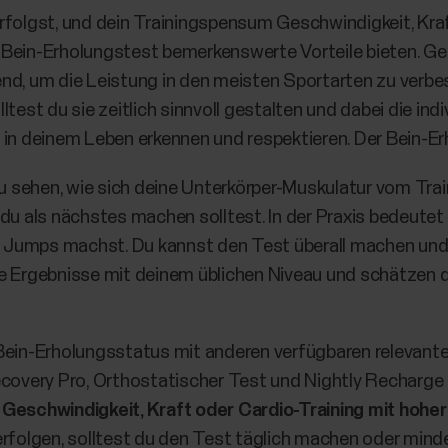
rfolgst, und dein Trainingspensum Geschwindigkeit, Kraf
der Bein-Erholungstest bemerkenswerte Vorteile bieten. G
end, um die Leistung in den meisten Sportarten zu verb
test du sie zeitlich sinnvoll gestalten und dabei die ind
in deinem Leben erkennen und respektieren. Der Bein-Erho
u sehen, wie sich deine Unterkörper-Muskulatur vom Trainin
 du als nächstes machen solltest. In der Praxis bedeutet
Jumps machst. Du kannst den Test überall machen und 
ne Ergebnisse mit deinem üblichen Niveau und schätzen
 Bein-Erholungsstatus mit anderen verfügbaren relevant
ecovery Pro, Orthostatischer Test und Nightly Recharge 
 Geschwindigkeit, Kraft oder Cardio-Training mit hoher
erfolgen, solltest du den Test täglich machen oder mind