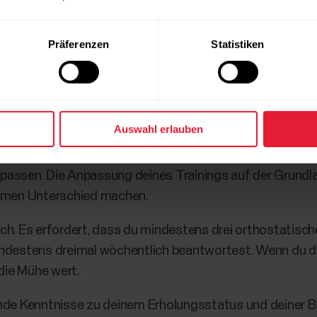
wenn du ein Cardio-Training mit hoher Intensität planst
rustgurt.
Präferenzen
Statistiken
Auswahl erlauben
bist, ist Recovery Pro möglicherweise die beste Wahl für 
 sondern bedingt die regelmäßige Bewertung deiner Tage
passen. Die Anpassung deines Trainings auf der Grundl
ormen Unterschied machen.
sch. Es erfordert, dass du mindestens drei orthostatis
ndestens dreimal wöchentlich beantwortest. Wenn du dei
 die Mühe wert.
nde Kenntnisse zu deinem Erholungsstatus und deiner Ber