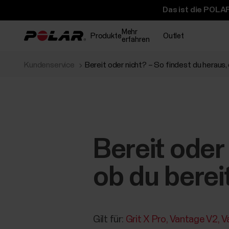
Das ist die POLAR
Mehr
Produkte
Outlet
erfahren
Kundenservice
Bereit oder nicht? – So findest du heraus, o
Bereit oder
ob du bereit
Gilt für:
Grit X Pro
Vantage V2
V