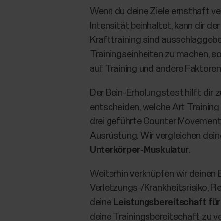
Wenn du deine Ziele ernsthaft ve
Intensität beinhaltet, kann dir 
Krafttraining sind ausschlaggeb
Trainingseinheiten zu machen, soll
auf Training und andere Faktoren 
Der Bein-Erholungstest hilft dir z
entscheiden, welche Art Training
drei geführte Counter Movement 
Ausrüstung. Wir vergleichen dei
Unterkörper-Muskulatur
.
Weiterhin verknüpfen wir deinen
Verletzungs-/Krankheitsrisiko, R
deine
Leistungsbereitschaft für
deine Trainingsbereitschaft zu v