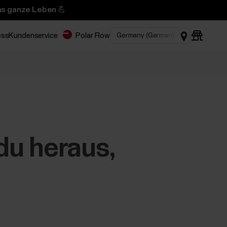
das ganze Leben 💪
ess
Kundenservice
Polar Flow
 du heraus,