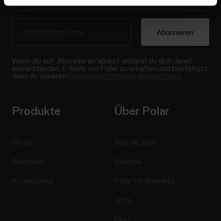
Wenn du auf „Abonnieren“ klickst, erklärst du dich damit
einverstanden, E-Mails von Polar zu erhalten und bestätigst,
dass du unseren
Datenschutzhinweis gelesen hast.
Produkte
Über Polar
Uhren
Wer wir sind
Sensoren
Science
Accessoires
Polar for Business
Jobs
Blog