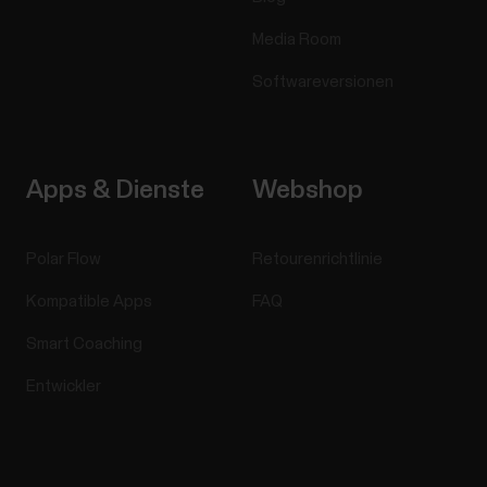
Media Room
Softwareversionen
Apps & Dienste
Webshop
Polar Flow
Retourenrichtlinie
Kompatible Apps
FAQ
Smart Coaching
Entwickler