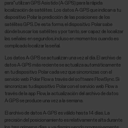
para" utilizan GPS Asistido (A-GPS) para la rápida
localización de satélites. Los datos A-GPS que indican a tu
dispositivo Polar la predicción de las posiciones de los
satélites GPS. De esta forma, el dispositivo Polar sabe
dónde buscar los satélites y por tanto, ser capaz de localizar
las señales en segundos, incluso en momentos cuando es
complicado localizar la señal.
Los datos A-GPS se actualizan una vez al día. El archivo de
datos A-GPS más reciente se actualiza automáticamente
en tu dispositivo Polar cada vez que sincronizas con el
servicio web Polar Flow a través del software FlowSync. Si
sincronizas tu dispositivo Polar con el servicio web Flow a
través de la app Flow, la actualización del archivo de datos
A-GPS se produce una vez a la semana.
El archivo de datos A-GPS es válido hasta 14 días. La
precisión del posicionamiento es relativamente alta durante
los tres primeros días, y va disminuyendo progresivamente