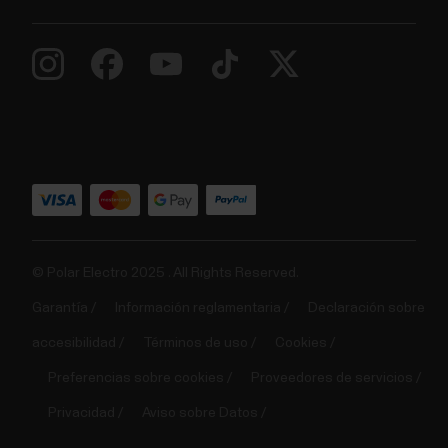
© Polar Electro 2025 . All Rights Reserved.
Garantía
Información reglamentaria
Declaración sobre
accesibilidad
Términos de uso
Cookies
Preferencias sobre cookies
Proveedores de servicios
Privacidad
Aviso sobre Datos