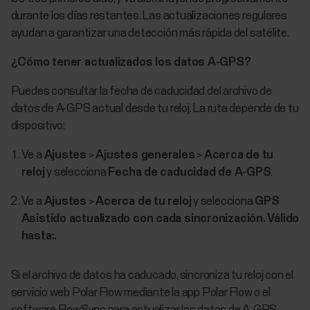
durante los días restantes. Las actualizaciones regulares
ayudan a garantizar una detección más rápida del satélite.
¿Cómo tener actualizados los datos A-GPS?
Puedes consultar la fecha de caducidad del archivo de
datos de A-GPS actual desde tu reloj. La ruta depende de tu
dispositivo:
Ve a
Ajustes
>
Ajustes generales
>
Acerca de tu
reloj
y selecciona
Fecha de caducidad de A-GPS
.
Ve a
Ajustes
>
Acerca de tu reloj
y selecciona
GPS
Asistido actualizado con cada sincronización. Válido
hasta:.
Si el archivo de datos ha caducado, sincroniza tu reloj con el
servicio web Polar Flow mediante la app Polar Flow o el