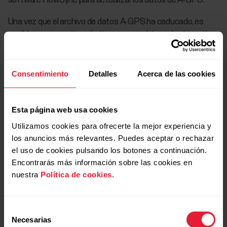
software FlowSync para actualizar los datos de A-GPS.
Una vez que el archivo de datos A-GPS ha caducado, es
posible que necesite más tiempo para obtener la ubicación
actual.
Consentimiento
Detalles
Acerca de las cookies
Esta página web usa cookies
Más información
Utilizamos cookies para ofrecerte la mejor experiencia y
los anuncios más relevantes. Puedes aceptar o rechazar
Posicionamiento en Polar Grit X2/Grit X2 Pro/Ignite
el uso de cookies pulsando los botones a continuación.
3/Vantage M3/Vantage V3
Encontrarás más información sobre las cookies en
nuestra
Política de cookies
.
Selección
Necesarias
de