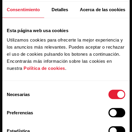
Regístrate en nuestra newsletter quincenal y recibe
Consentimiento
Detalles
Acerca de las cookies
las últimas noticias directamente en tu bandeja de
entrada.
Esta página web usa cookies
Utilizamos cookies para ofrecerte la mejor experiencia y
los anuncios más relevantes. Puedes aceptar o rechazar
el uso de cookies pulsando los botones a continuación.
Encontrarás más información sobre las cookies en
nuestra
Política de cookies
.
Al hacer clic en Suscribir, aceptas recibir correos
electrónicos de Polar y confirmas que has leído nuestro
Aviso de privacidad.
Selección
Necesarias
de
consentimiento
Productos
Acerca de Polar
Preferencias
Relojes
Nuestra esencia
Estadística