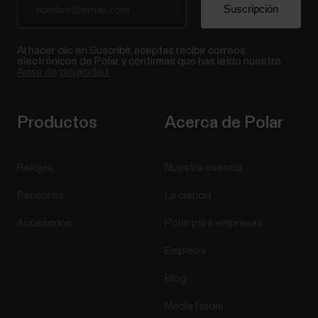
Al hacer clic en Suscribir, aceptas recibir correos
electrónicos de Polar y confirmas que has leído nuestro
Aviso de privacidad.
Productos
Acerca de Polar
Relojes
Nuestra esencia
Sensores
La ciencia
Accesorios
Polar para empresas
Empleos
Blog
Media Room