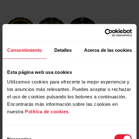
Consentimiento
Detalles
Acerca de las cookies
Esta página web usa cookies
Personaliza tu reloj con correas
intercambiables
Utilizamos cookies para ofrecerte la mejor experiencia y
los anuncios más relevantes. Puedes aceptar o rechazar
el uso de cookies pulsando los botones a continuación.
Las correas intercambiables te permiten personalizar tu
Encontrarás más información sobre las cookies en
reloj para que se adapte a todas las situaciones y estilos de
nuestra
Política de cookies
.
forma que lo puedas usar en cualquier momento y
aproveches al máximo su registro de la actividad 24/7, la
medición continua de frecuencia cardíaca y el registro del
Selección
sueño.