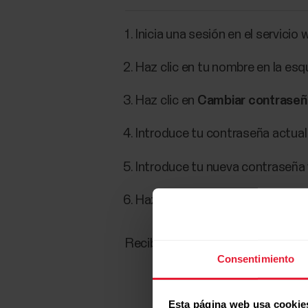
Inicia una sesión en el servicio 
Haz clic en tu nombre en la esq
Haz clic en
Cambiar contraseñ
Introduce tu contraseña actual 
Introduce tu nueva contraseña 
Haz clic en
Guardar
.
Recibirás un correo electrónico 
Consentimiento
Esta página web usa cookie