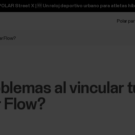
OLAR Street X | 🆕 Un reloj deportivo urbano para atletas híb
Polar pa
ar Flow?
blemas al vincular 
r Flow?