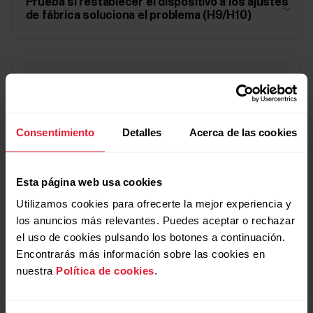
Prueba si restablecer el dispositivo a los ajustes
de fábrica soluciona el problema (H9/H10)
¿Tiene el sensor de frecuencia cardíaca la última
versión de firmware?
Consentimiento
Detalles
Acerca de las cookies
¿Es posible que se esté agotando la pila del
sensor de frecuencia cardíaca?
Esta página web usa cookies
Utilizamos cookies para ofrecerte la mejor experiencia y
los anuncios más relevantes. Puedes aceptar o rechazar
el uso de cookies pulsando los botones a continuación.
Si es posible, prueba si el sensor de frecuencia
Encontrarás más información sobre las cookies en
cardíaca funciona con alguna otra aplicación
nuestra
Política de cookies
.
compatible o con algún otro dispositivo
compatible.