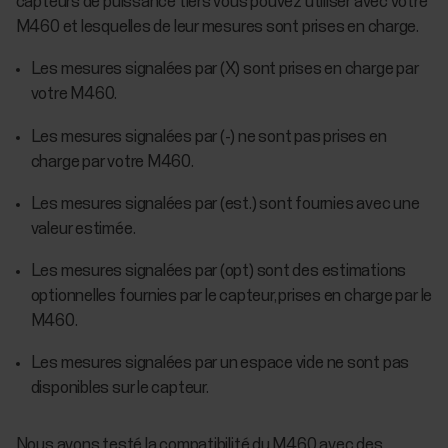
capteurs de puissance tiers vous pouvez utiliser avec votre
M460 et lesquelles de leur mesures sont prises en charge.
Les mesures signalées par (X) sont prises en charge par
votre M460.
Les mesures signalées par (-) ne sont pas prises en
charge par votre M460.
Les mesures signalées par (est.) sont fournies avec une
valeur estimée.
Les mesures signalées par (opt) sont des estimations
optionnelles fournies par le capteur, prises en charge par le
M460.
Les mesures signalées par un espace vide ne sont pas
disponibles sur le capteur.
Nous avons testé la compatibilité du M460 avec des