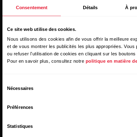
Consentement
Détails
À pro
Restez au courant !
Ce site web utilise des cookies.
Nous utilisons des cookies afin de vous offrir la meilleure e
Inscrivez-vous à notre newsletter bimensuelle pour
et de vous montrer les publicités les plus appropriées. Vous
recevoir nos actualités directement dans votre boîte mail.
ou refuser l'utilisation de cookies en cliquant sur les bouton
Pour en savoir plus, consultez notre
politique en matière d
Sélection
Nécessaires
du
consentement
En cliquant sur « Je m'abonne », vous acceptez de recevoir
Préférences
des e-mails de Polar et confirmez avoir lu notre
Déclaration
de confidentialité.
Statistiques
Produits
À propos de Polar