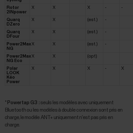
Rotor
X
X
X
-
-
2INpower
Quarq
X
X
(est.)
-
DZero
Quarq
X
X
(est.)
-
DFour
Power2Max
X
X
(est.)
-
NG
Power2Max
X
X
(opt)
NG Eco
Polar
X
X
X
-
X
LOOK
Kéo
Power
* Powertap G3 :
seuls les modèles avec uniquement
Bluetooth ou les modèles à double connexion sont pris en
charge, le modèle ANT+ uniquement n'est pas pris en
charge.