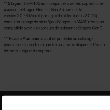
**
Stages :
Le M460 est compatible avec les capteurs de
puissance Stages Gen 1 et Gen 2 à partir de la
version 2.0.76. Mise à jour logicielle effectuée (v.2.0.78),
consulter la page de mise à jour Stages. Le M460 n'est pas
compatible avec les capteurs de puissance Stages Gen 3.
***
Favero Assioma
: avant de procéder au calibrage,
pédalez quelques tours une fois que votre dispositif Polar a
détecté le signal du capteur.