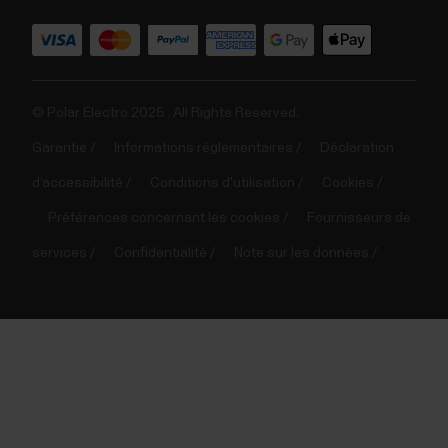
© Polar Electro 2025 . All Rights Reserved.
Garantie
Informations réglementaires
Déclaration
d’accessibilité
Conditions d'utilisation
Cookies
Préférences concernant les cookies
Fournisseurs de
services
Confidentialité
Note sur les données