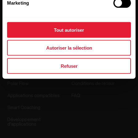
Marketing
Blog
Media Room
Tout autoriser
Mises à jour du logiciel
Autoriser la sélection
Applis et Services
Boutique en ligne
Refuser
Polar Flow
Conditions de retour
Applications compatibles
FAQ
Smart Coaching
Développement
d'applications