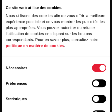
Ce site web utilise des cookies.
Nous utilisons des cookies afin de vous offrir la meilleure
expérience possible et de vous montrer les publicités les
plus appropriées. Vous pouvez autoriser ou refuser
l'utilisation de cookies en cliquant sur les boutons
correspondants. Pour en savoir plus, consultez notre
En cliquant sur « Je m'abonne », vous acceptez de recevoir
des e-mails de Polar et confirmez avoir lu notre
Déclaration
politique en matière de cookies
.
de confidentialité.
Sélection
Produits
À propos de Polar
Nécessaires
du
consentement
Montres
À propos de nous
Préférences
Capteurs
Science
Statistiques
Accessoires
Polar for Business
Recrutement