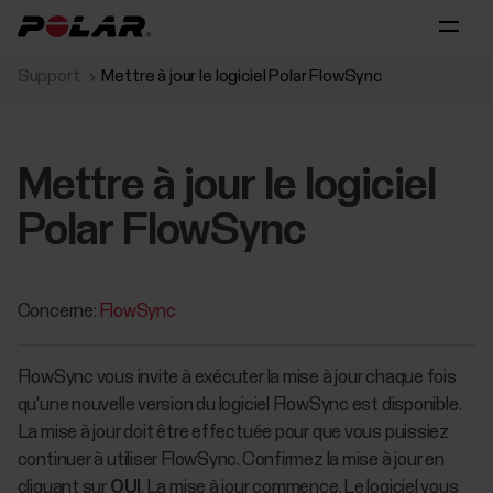
Support
Mettre à jour le logiciel Polar FlowSync
Mettre à jour le logiciel
Polar FlowSync
Concerne:
FlowSync
FlowSync vous invite à exécuter la mise à jour chaque fois
qu'une nouvelle version du logiciel FlowSync est disponible.
La mise à jour doit être effectuée pour que vous puissiez
continuer à utiliser FlowSync. Confirmez la mise à jour en
cliquant sur
OUI
. La mise à jour commence. Le logiciel vous