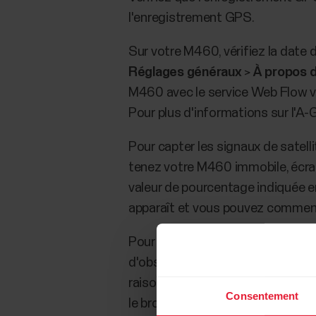
l'enregistrement GPS.
Sur votre M460, vérifiez la date
Réglages généraux
>
À propos d
M460 avec le service Web Flow vi
Pour plus d'informations sur l'A
Pour capter les signaux de satell
tenez votre M460 immobile, écran 
valeur de pourcentage indiquée en
apparaît et vous pouvez commen
Pour une réception optimale du s
d'obstacles pour les signaux sate
raison de la nature du signal GPS, 
Consentement
le brouillard et la neige peuvent 