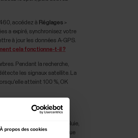
 M460, accédez à
Réglages
>
nées a expiré, synchronisez votre
ettre à jour les données A-GPS.
nt cela fonctionne-t-il ?
rbres. Pendant la recherche,
étecte les signaux satellite. La
orsqu'elle atteint 100 %, OK
gagé ne présentant pas
ner l'écran vers le haut. En
quer le signal satellite. La pluie,
À propos des cookies
 entraîner une lecture erratique