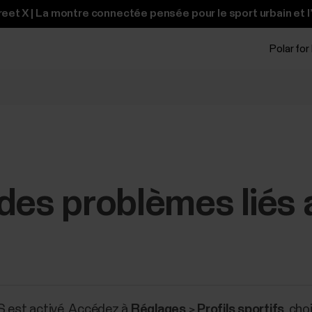
et X | La montre connectée pensée pour le sport urbain et l
Polar for
 des problèmes liés
S est activé. Accédez à
Réglages
>
Profils sportifs
, cho