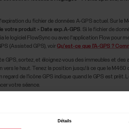
 d'expiration du fichier de données A-GPS actuel. Sur le
e votre produit
>
Date exp. A-GPS
. Si le fichier de don
a le logiciel FlowSync ou avec l'application Flow pour m
-GPS (Assisted GPS), voir
Qu'est-ce que l'A-GPS ? Comme
ite GPS, sortez, et éloignez-vous des immeubles et des a
vers le haut. Tenez la position jusqu'à ce que le M460 d
 regard de l'icône GPS indique quand le GPS est prêt. L
cer votre séance.
ignal GPS, il convient de s'entraîner dans un endroit dé
llite. Pour des performances GPS optimales, veillez à tour
les collines, les bâtiments hauts et les arbres peuvent blo
Détails
aussi affecter la qualité du signal. Ces conditions peuvent