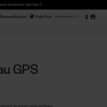
’entraînement hybride 💪
 Business
Support
Polar Flow
 au GPS
isissez le sport, puis activez