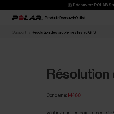
🆕 Découvrez POLAR Stre
Produits
Découvrir
Outlet
Support
Résolution des problèmes liés au GPS
Résolution
Concerne:
M460
Vérifiez que l'enregistrement GP