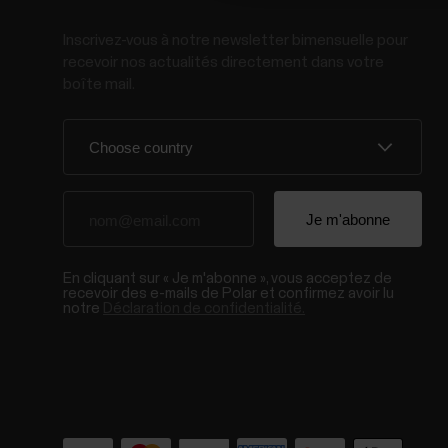
Inscrivez-vous à notre newsletter bimensuelle pour
recevoir nos actualités directement dans votre
boîte mail.
En cliquant sur « Je m'abonne », vous acceptez de
recevoir des e-mails de Polar et confirmez avoir lu
notre
Déclaration de confidentialité.