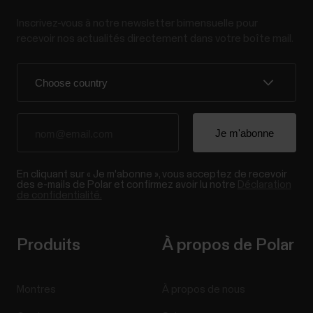
Inscrivez-vous à notre newsletter bimensuelle pour
recevoir nos actualités directement dans votre boîte mail.
En cliquant sur « Je m'abonne », vous acceptez de recevoir
des e-mails de Polar et confirmez avoir lu notre
Déclaration
de confidentialité.
Produits
À propos de Polar
Montres
À propos de nous