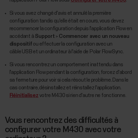
l'application Polar Flow sous
Configurer votre M430
.
Si vous avez changé d'avis et annulé la première
configuration tandis qu'elle était en cours, vous devez
recommencer la configuration depuis l'application Flow en
accédant à
Support
>
Commencer avec un nouveau
dispositif
ou effectuer la configuration avec un
câble USB et un ordinateur à l'aide de Polar FlowSync.
Si vous rencontrez un comportement inattendu dans
l'application Flow pendant la configuration, forcez d'abord
sa fermeture pour voir si cela résout le problème. Dans le
cas contraire, désinstallez et réinstallez l'application.
Réinitialisez
votre M430 si rien d'autre ne fonctionne.
Vous rencontrez des difficultés à
configurer votre M430 avec votre