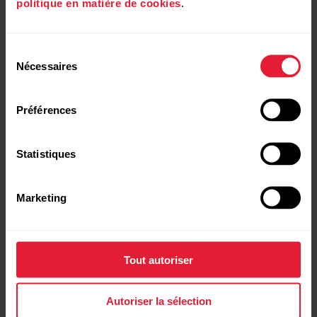
politique en matière de cookies
.
Sélection
Redémarrer votre M430
Nécessaires
du
consentement
Préférences
Redémarrer FlowSync
Statistiques
Marketing
Redémarrer votre ordinateur
Tout autoriser
Activer Javascript et les cookies dans votre
navigateur
Autoriser la sélection