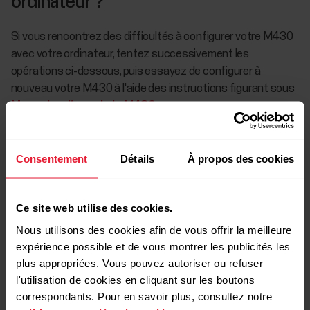
ordinateur ?
Si vous rencontrez des difficultés à configurer votre M430
avec votre ordinateur, tentez successivement les
opérations ci-dessous, puis essayez de configurer à
nouveau votre M430 à l'aide des instructions figurant sous
Manuel en ligne de la M430
Vérifier que la surface de chargement de la M430
Consentement
Détails
À propos des cookies
est sèche et propre
Ce site web utilise des cookies.
Nous utilisons des cookies afin de vous offrir la meilleure
Placer la M430 en vue horaire
expérience possible et de vous montrer les publicités les
plus appropriées. Vous pouvez autoriser ou refuser
l'utilisation de cookies en cliquant sur les boutons
correspondants. Pour en savoir plus, consultez notre
Vérifier que le câble USB fonctionne