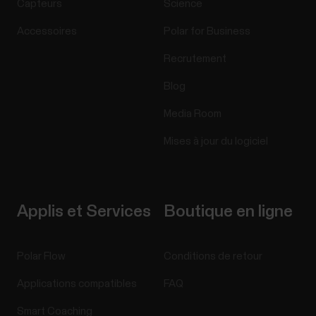
Capteurs
Science
Accessoires
Polar for Business
Recrutement
Blog
Media Room
Mises à jour du logiciel
Applis et Services
Boutique en ligne
Polar Flow
Conditions de retour
Applications compatibles
FAQ
Smart Coaching