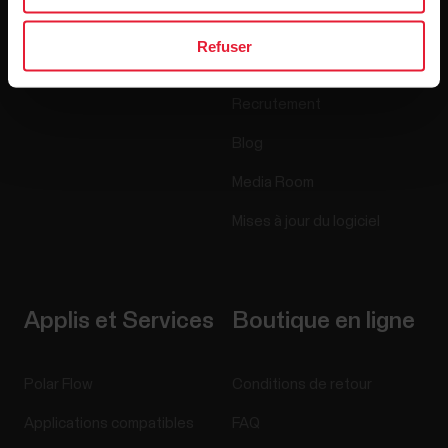
Capteurs
Science
Refuser
Accessoires
Polar for Business
Recrutement
Blog
Media Room
Mises à jour du logiciel
Applis et Services
Boutique en ligne
Polar Flow
Conditions de retour
Applications compatibles
FAQ