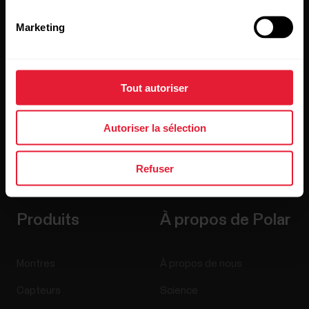
Inscrivez-vous à notre newsletter bimensuelle pour
recevoir nos actualités directement dans votre boîte mail.
Marketing
Tout autoriser
Autoriser la sélection
En cliquant sur « Je m'abonne », vous acceptez de recevoir
des e-mails de Polar et confirmez avoir lu notre
Déclaration
Refuser
de confidentialité.
Produits
À propos de Polar
Montres
À propos de nous
Capteurs
Science