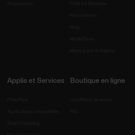
Accessoires
Polar for Business
Recrutement
Blog
Media Room
Mises à jour du logiciel
Applis et Services
Boutique en ligne
Polar Flow
Conditions de retour
Applications compatibles
FAQ
Smart Coaching