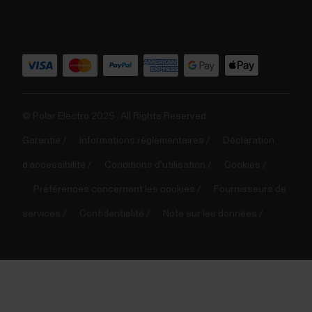
© Polar Electro 2025 . All Rights Reserved.
Garantie
Informations réglementaires
Déclaration
d’accessibilité
Conditions d'utilisation
Cookies
Préférences concernant les cookies
Fournisseurs de
services
Confidentialité
Note sur les données