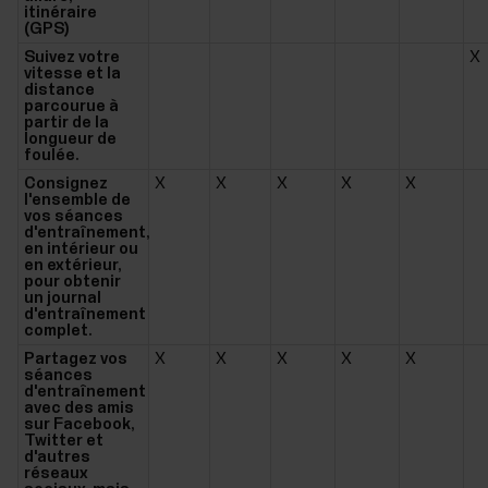
itinéraire
(GPS)
Suivez votre
X
vitesse et la
distance
parcourue à
partir de la
longueur de
foulée.
Consignez
X
X
X
X
X
l'ensemble de
vos séances
d'entraînement,
en intérieur ou
en extérieur,
pour obtenir
un journal
d'entraînement
complet.
Partagez vos
X
X
X
X
X
séances
d'entraînement
avec des amis
sur Facebook,
Twitter et
d'autres
réseaux