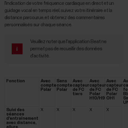
l'indication de votre fréquence cardiaque en direct et un
guidage vocal en temps réel, suivez votre itinéraire et la
distance parcourue, et obtenez des commentaires
personnalisés sur chaque séance.
Veuillez noter que l'application Beat ne
permet pas de recueillir des données
d'activité.
Fonction
Avec
Sans
Avec
Avec
Avec
A
compte
compte
capteur
capteur
capteur
ca
Polar
Polar
de FC
de FC
de FC
fo
tiers
Polar
Polar
Bl
H10/H9
OH1
Sm
U
Suivi des
X
X
X
X
X
séances
d'entraînement
avec distance,
allure,