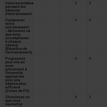
Calories brûlées
X
X
pendant les
séances
d'entraînement
Comprenez
X
X
votre
entraînement
- découvrez ce
que vous
accomplissez
à chaque
séance
(Bénéfice de
l'entraînement).
Progressez
X
X
plus vite en
vous
entraînant à
l'intensité
appropriée
pour une
séance plus
efficace
(Zones de FC).
Choisissez ce
X
X
que vous
souhaitez