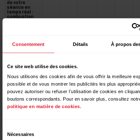
de votre
séance en
temps réel :
combustion
des graisses
ou
amélioration
de la condition
physique
Consentement
Détails
À propos des
(EnergyPointer).
Mémoire
X*
X**
intégrée
permettant de
Ce site web utilise des cookies.
stocker vos
séances
Nous utilisons des cookies afin de vous offrir la meilleure e
d'entraînement.
Entraînez-
possible et de vous montrer les publicités les plus approprié
vous sans
smartphone.
pouvez autoriser ou refuser l'utilisation de cookies en cliquan
boutons correspondants. Pour en savoir plus, consultez notr
Cadence de
X
course à pied
politique en matière de cookies
.
et longueur de
foulée.
Sélection
Nécessaires
*Uniquement avec le H10.
du