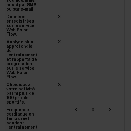
sociaux, mais
aussi par SMS
ou par e-mail.
Données
X
enregistrées
sur le service
Web Polar
Flow.
Analyse plus
X
approfondie
de
l'entraînement
et rapports de
progression
sur le service
Web Polar
Flow.
Choisissez
X
votre activité
parmi plus de
100 profils
sportifs.
Fréquence
X
X
X
cardiaque en
temps réel
pendant
l'entraînement