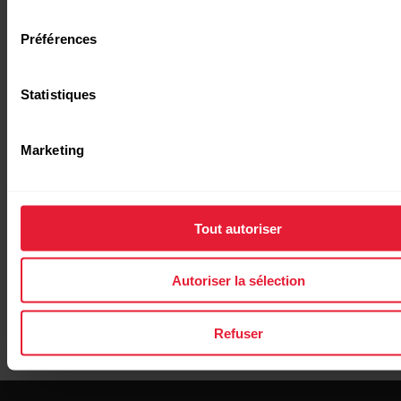
consentement
**L'application Beat n'est pas nécessaire pour enregistrer
Préférences
une séance d'entraînement.
Statistiques
Marketing
Autre mesure
Polar Beat - Compatibilité et configuration requise
Tout autoriser
Autoriser la sélection
Refuser