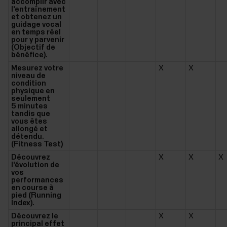
accomplir avec
l'entraînement
et obtenez un
guidage vocal
en temps réel
pour y parvenir
(Objectif de
bénéfice).
Mesurez votre
X
X
niveau de
condition
physique en
seulement
5 minutes
tandis que
vous êtes
allongé et
détendu.
(Fitness Test)
Découvrez
X
X
X
l'évolution de
vos
performances
en course à
pied (Running
Index).
Découvrez le
X
X
principal effet