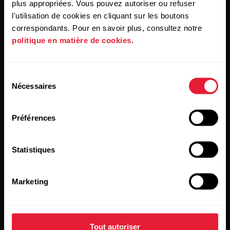
plus appropriées. Vous pouvez autoriser ou refuser
l'utilisation de cookies en cliquant sur les boutons
Produits
À propos de Polar
correspondants. Pour en savoir plus, consultez notre
politique en matière de cookies
.
Montres
À propos de nous
Sélection
Capteurs
Science
Nécessaires
du
Accessoires
Polar for Business
consentement
Préférences
Recrutement
Blog
Statistiques
Media Room
Mises à jour du logiciel
Marketing
Tout autoriser