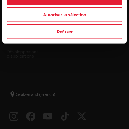
Applis et Services
Boutique en ligne
Autoriser la sélection
Polar Flow
Conditions de retour
Applications compatibles
FAQ
Refuser
Smart Coaching
Développement
d'applications