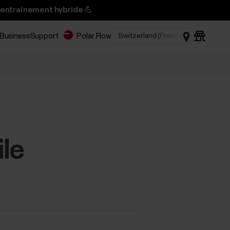
’entraînement hybride 💪
 Business
Support
Polar Flow
ile