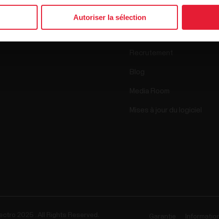
Science
Autoriser la sélection
Accessoires
Polar for Business
Recrutement
Blog
Media Room
Mises à jour du logiciel
ectro 2025 . All Rights Reserved.
Garantie
Informatio