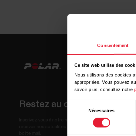
Consentement
Ce site web utilise des cook
Nous utilisons des cookies af
appropriées. Vous pouvez auto
savoir plus, consultez notre
Restez au courant !
Sélection
Nécessaires
du
consentement
Inscrivez-vous à notre newsletter bimensuelle pour
recevoir nos actualités directement dans votre
boîte mail.