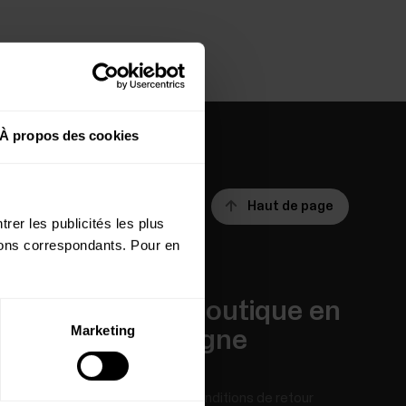
À propos des cookies
Haut de page
rer les publicités les plus
utons correspondants. Pour en
Applis et
Boutique en
Marketing
Services
ligne
Polar Flow
Conditions de retour