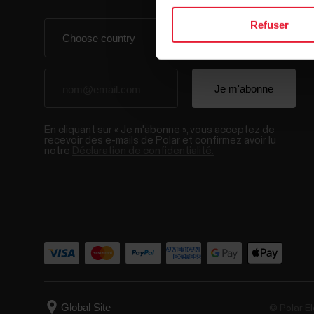
Refuser
En cliquant sur « Je m'abonne », vous acceptez de
recevoir des e-mails de Polar et confirmez avoir lu
notre
Déclaration de confidentialité.
© Polar El