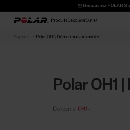
🆕 Découvrez POLAR Stre
Produits
Découvrir
Outlet
Support
Polar OH1 | Démarrer‬ avec mobile
Polar OH1 |
Concerne:
OH1+